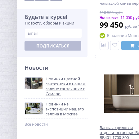
накладкой слива пер
хроме (вклеена ,зам
110 500 руб.
подлежит).Укомплек
Будьте в курсе!
донным клапаном Р
Экономия 11 050 ру
перелива: Сливное о
99 450
Новости, обзоры и акции
руб.
за 
середине дна ванны
фурнитуры: хром До
В наличии Мног
информация: возмо
комплектации напо
смесителем Гарантия:
ПОДПИСАТЬСЯ
В
даты продажи
Новости
Новинки цветной
сантехники в нашем
салоне сантехники в
Самаре.
Новинки на
экспозиции нашего
салона в Москве
Все новости
Ванна акриловая
отдельностоящая B
BB401-1700-800