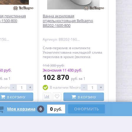
ая пристенная
Ванна акриловая
-1500-800
отдельностоящая Belbagno
BB202-1600-800
Артикул: BB408-1500-800
Артикул: BB202-1600-800
Слив-перелив: в комплекте
Укомплектована накладкой слива
перелива в хроме (вклеена
,замене не
114 300 руб.
подлежит).Укомплектована
0 руб.
донным клапаном. Расположение
Экономия 11 430 руб.
перелива: сливное отверстие
102 870
б.
за 1
руб.
за 1
посередине дна ванны
Исполнение фурнитуры: хром
-
+
-
+
Много
В наличии Много
Гарантия: 10 лет с даты продажи
В КОРЗИНУ
В КОРЗИНУ
0
Моя корзина
0
ОФОРМИТЬ
руб.
-10%