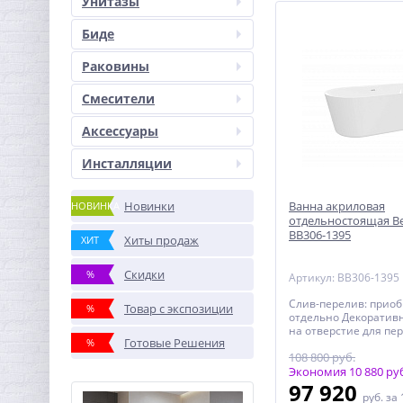
Унитазы
Биде
Раковины
Смесители
Аксессуары
Инсталляции
Новинки
Ванна акриловая
НОВИНКА
отдельностоящая B
BB306-1395
Хиты продаж
ХИТ
Скидки
%
Артикул: BB306-1395
Слив-перелив: приоб
Товар с экспозиции
%
отдельно Декоратив
на отверстие для пе
Готовые Решения
%
цвете хром -в компле
108 800 руб.
бронза, золото-прио
отдельно Расположе
Экономия 10 880 ру
перелива: по центру
97 920
руб.
за 
фурнитуры: хром, бро