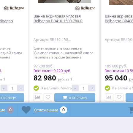
Ванна акриловая угловая
Ванна акрилов
elbagno
Belbagno BB410-1500-780-R
Belbagno BB408
Артикул: BB410-1500-780-R
плекте
Слив-перелив: в комплекте
ладкой слива
Укомплектована накладкой слива
клеена
перелива в хроме (вклеена
,замене не
92 200 руб.
105 600 руб.
тована
подлежит).Укомплектована
асположение
б.
донным клапаном. Расположение
Экономия 9 220 руб.
Экономия 10 56
тверстие по
перелива: Сливное отверстие
82 980
95 040
за 1
руб.
за 1
ру
. Исполнение
посередине дна ванны.
нтия: 10 лет
Исполнение фурнитуры: хром
-
+
-
+
В наличии Много
В наличии 
Гарантия: 10 лет с даты продажи
 КОРЗИНУ
В КОРЗИНУ
0
0
ние
Отложенные
-10%