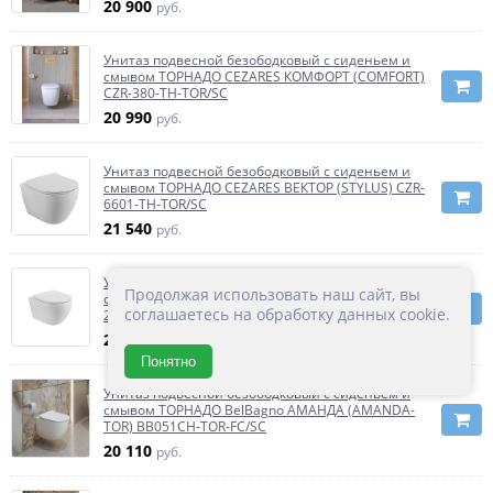
20 900
руб.
Унитаз подвесной безободковый с сиденьем и
смывом ТОРНАДО CEZARES КОМФОРТ (COMFORT)
CZR-380-TH-TOR/SC
20 990
руб.
Унитаз подвесной безободковый с сиденьем и
смывом ТОРНАДО CEZARES ВЕКТОР (STYLUS) CZR-
6601-TH-TOR/SC
21 540
руб.
Унитаз подвесной безободковый с сиденьем и
Продолжая использовать наш сайт, вы
смывом ТОРНАДО CEZARES КАСКАД (STREAM) CZR-
соглашаетесь на обработку данных cookie.
2426-TH-TOR/SC
21 990
руб.
Понятно
Унитаз подвесной безободковый с сиденьем и
смывом ТОРНАДО BelBagno АМАНДА (AMANDA-
TOR) BB051CH-TOR-FC/SC
20 110
руб.