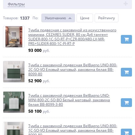
Фильтры
1337
Товаров:
По
:
Умолчанию
Цене
Рейтингу
Тумба подвесная с раковиной из искусственного
мрамора, CEZARES SLIDER, 80 см Дуб тангент
SLIDER-800-1C-SO-RT-P+CZR-800/480-LV-MR-
PRS+SLIDER-800-1C-PI-RT-P
93 000
руб.
Тумба с раковиной подвесная BelBagno UNO-800-
2C-SO-VO Еловый матовый, раковина белая BB-
8099-80
52 900
руб.
Тумба с раковиной подвесная BelBagno UNO-
MINI-800-2C-SO-BO Белый матовый, раковина
белая BB-8099-3-80
50 100
руб.
Тумба с раковиной подвесная BelBagno UNO-800-
1C-SO-VO Еловый матовый, раковина белая BB-
8099-80