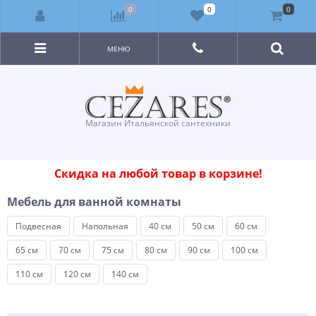
0
0
0
МЕНЮ
Магазин Итальянской сантехники
Скидка на любой товар в корзине!
Мебель для ванной комнаты
Подвесная
Напольная
40 см
50 см
60 см
65 см
70 см
75 см
80 см
90 см
100 см
110 см
120 см
140 см