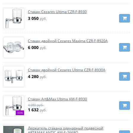
Стакан Cezares Ultima CZR-F-8930
3 050
руб.
Стакан двойной Cezares Maxima CZR-F-8920A
6 000
руб.
Стакан двойной Cezares Ultima CZR-F-8930A
4 280
руб.
Стакан Art&Max Ultima AM-F-8930
4 080 руб.
1 632
руб.
-60%
Держатель стакана одинарный подвесной
ART&MAX ANTIC AM-E-2668Q