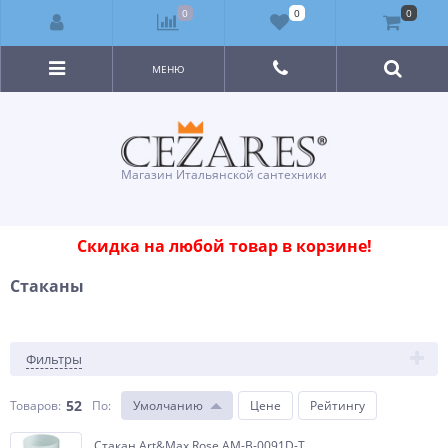
0
0
0
МЕНЮ
Магазин Итальянской сантехники
Скидка на любой товар в корзине!
Стаканы
Фильтры
52
Товаров:
По
:
Умолчанию
Цене
Рейтингу
Стакан Art&Max Rose AM-B-0091D-T