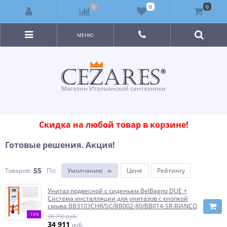
0
0
0
МЕНЮ
Магазин Итальянской сантехники
Скидка на любой товар в корзине!
Готовые решения. Акция!
55
Товаров:
По
:
Умолчанию
Цене
Рейтингу
Унитаз подвесной с сиденьем BelBagno DUE +
Система инсталляции для унитазов с кнопкой
смыва BB3103CHR/SC/BB002-80/BB014-SR-BIANCO
-10%
38 790 руб.
34 911
руб.