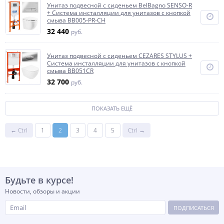
Унитаз подвесной с сиденьем BelBagno SENSO-R
+ Система инсталляции для унитазов с кнопкой
смыва BB005-PR-CH
32 440
руб.
Унитаз подвесной с сиденьем CEZARES STYLUS +
Система инсталляции для унитазов с кнопкой
смыва BB051CR
32 700
руб.
ПОКАЗАТЬ ЕЩЁ
← Ctrl
1
2
3
4
5
Ctrl →
Будьте в курсе!
Новости, обзоры и акции
ПОДПИСАТЬСЯ