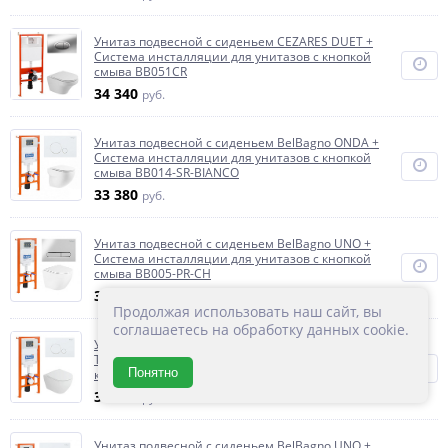
Унитаз подвесной с сиденьем CEZARES DUET +
Система инсталляции для унитазов с кнопкой
смыва BB051CR
34 340
руб.
Унитаз подвесной с сиденьем BelBagno ONDA +
Система инсталляции для унитазов с кнопкой
смыва BB014-SR-BIANCO
33 380
руб.
Унитаз подвесной с сиденьем BelBagno UNO +
Система инсталляции для унитазов с кнопкой
смыва BB005-PR-CH
31 860
руб.
Продолжая использовать наш сайт, вы
соглашаетесь на обработку данных cookie.
Унитаз подвесной с сиденьем BelBagno STYLUS-
TOR + Система инсталляции для унитазов с
Понятно
кнопкой смыва BB014-SR-BIANCO
36 340
руб.
Унитаз подвесной с сиденьем BelBagno UNO +