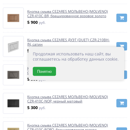
Кнопка смыва CEZARES МОЛЬВЕНО (MOLVENO)
CZR-410C-BR, брашированное розовое золото
5 900
руб.
Кнопка смыва CEZARES ДУЭТ (DUET) CZR-210BH-
IN, сатин
5 300
руб.
Продолжая использовать наш сайт, вы
соглашаетесь на обработку данных cookie.
Кнопка смыва CEZARES ДУЭТ (DUET) CZR-210H-
Понятно
GM,оружейная сталь
5 300
руб.
Кнопка смыва CEZARES МОЛЬВЕНО (MOLVENO)
CZR-410C-NOP, черный матовый
5 300
руб.
Кнопка смыва CEZARES МОЛЬВЕНО (MOLVENO)
CZR-410C-BORO, брашированное золото