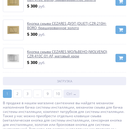
5 300
руб.
Кнопка смыва CEZARES ДУЭТ (DUET) CZR-210H-
BORO, брашированное золото
5 300
руб.
Кнопка смыва CEZARES МОЛЬВЕНО (MOLVENO)
CZR-410C-01-AF, матовый хром
5 300
руб.
ЗАГРУЗКА
1
2
3
...
9
10
Ctrl →
В продаже в нашем магазине сантехнике вы найдете механизм
наполнения бачка системы инсталляции, механизм смыва для бачка
системы инсталляции, комплект патрубков для системы инсталляции.
Также у нас можно приобрести отдельно клавиши смыва
(металлическая кнопка для системы инсталляции, сенсорная кнопка
для инсталляции, золотая или бронзовая кнопка для системы
инсталляции). Запчасти для систем инсталляции как правило мы