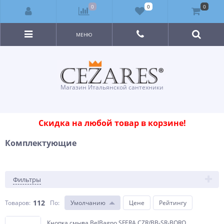
0
0
0
МЕНЮ
Магазин Итальянской сантехники
Скидка на любой товар в корзине!
Комплектующие
Фильтры
112
Товаров:
По
:
Умолчанию
Цене
Рейтингу
Кнопка смыва BelBagno SFERA CZR/BB-SR-BORO,