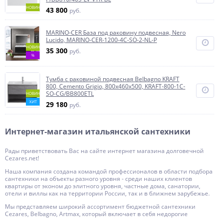
НОВИНКА
43 800
руб.
MARINO-CER База под раковину подвесная, Nero
Lucido, MARINO-CER-1200-4C-SO-2-NL-P
НОВИНКА
35 300
руб.
%
Тумба с раковиной подвесная Belbagno KRAFT
800, Cemento Grigio, 800x460x500, KRAFT-800-1C-
SO-CG/BB800ETL
НОВИНКА
ХИТ
29 180
руб.
Интернет-магазин итальянской сантехники
Рады приветствовать Вас на сайте интернет магазина долговечной
Cezares.net!
Наша компания создана командой профессионалов в области подбора
сантехники на объекты разного уровня - среди наших клиентов
квартиры от эконом до элитного уровня, частные дома, санатории,
отели и виллы как на территории России, так и в ближнем зарубежье.
Мы представляем широкий ассортимент бюджетной сантехники
Cezares, Belbagno, Artmax, который включает в себя недорогие