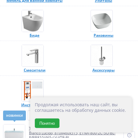
Мебель для ванной комнаты
Унитазы
Биде
Раковины
Смесители
Аксессуары
Продолжая использовать наш сайт, вы
Инсталляции
соглашаетесь на обработку данных cookie.
НОВИНКИ
ХИТЫ ПРОДАЖ
СКИДКИ
Понятно
Тумба с раковиной подвесная Belbagno ETNA 800,
Bianco Lucido, 810х460х515, ETNA-800-2C-SO-BL-
P/BB810/465-LV-VTR-BL