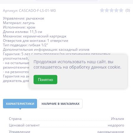
(0)
Артикул: CASCADO-F-LS-01-W0
Управление: рычажное
Материал: латунь
Исполнение: хром
Длина излива: 11,5 см
Механизм: керамический картридж
Отверстия для монтажа: 1 отверстие
Тип подводки: гибкая 1/2"
Дополнительная информация: каскадный излив
Гарантия: 5 лет с даты продажи (за исключением резиновых
уплотнителей, шлангов, переключателей)
Продолжая использовать наш сайт, вы
- на остальные комплектующие изделий CEZARES, за исключением
соглашаетесь на обработку данных cookie.
резинотехнических изделий - 3 года с даты продажи
- на резинотехнические изделия - 1 год с даты продажи
Гарантия на аксессуары к смесителю (гибкий шланг, душевая лейка,
Понятно
держатель для лейки) составляет 1 год
ХАРАКТЕРИСТИКИ
НАЛИЧИЕ В МАГАЗИНАХ
Страна
Италия
Ценовой сегмент
недорого
Управление
однорычажное