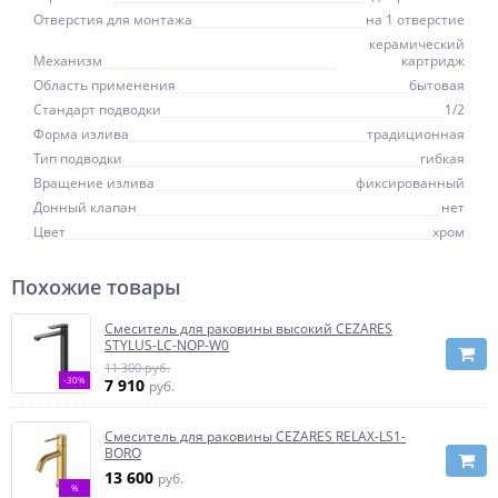
Отверстия для монтажа
на 1 отверстие
керамический
Механизм
картридж
Область применения
бытовая
Стандарт подводки
1/2
Форма излива
традиционная
Тип подводки
гибкая
Вращение излива
фиксированный
Донный клапан
нет
Цвет
хром
Похожие товары
Смеситель для раковины высокий CEZARES
STYLUS-LC-NOP-W0
11 300 руб.
-30%
7 910
руб.
Смеситель для раковины CEZARES RELAX-LS1-
BORO
13 600
руб.
%