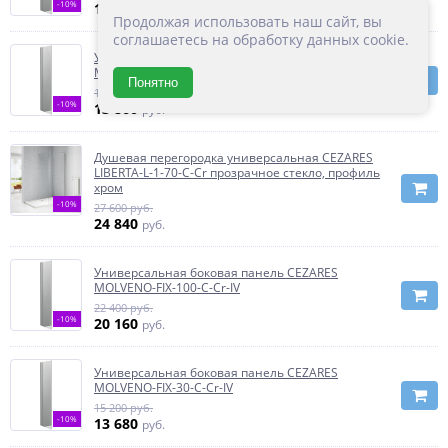
-10%
19 170
руб.
Продолжая использовать наш сайт, вы
соглашаетесь на обработку данных cookie.
Универсальная боковая панель CEZARES
MOLVENO-FIX-30-P-Cr
Понятно
15 400 руб.
-10%
13 860
руб.
Душевая перегородка универсальная CEZARES
LIBERTA-L-1-70-C-Cr прозрачное стекло, профиль
хром
-10%
27 600 руб.
24 840
руб.
Универсальная боковая панель CEZARES
MOLVENO-FIX-100-C-Cr-IV
22 400 руб.
-10%
20 160
руб.
Универсальная боковая панель CEZARES
MOLVENO-FIX-30-C-Cr-IV
15 200 руб.
-10%
13 680
руб.