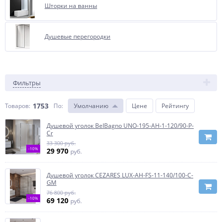
Шторки на ванны
Душевые перегородки
Фильтры
1753
Товаров:
По
:
Умолчанию
Цене
Рейтингу
Душевой уголок BelBagno UNO-195-AH-1-120/90-P-
Cr
33 300 руб.
-10%
29 970
руб.
Душевой уголок CEZARES LUX-AH-FS-11-140/100-C-
GM
76 800 руб.
-10%
69 120
руб.