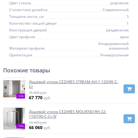
Цвет стекла
рифлёное
Стилистика дизайна
Современный
Толщина листа, см
5
Количество секций двери
1
Конструкция дверей
раздвижная
Цвет профиля
хром
Анодированный
Материал профиля
алюминий
Ориентация
Универсальная
Похожие товары
Душевой уголок CEZARES STREAM-AH-1-120/90-C-
Cr
75 300 руб.
-10%
67 770
руб.
Душевой уголок CEZARES MOLVENO-RH-22-
110/100-C-Cr-IV
73 400 руб.
-10%
66 060
руб.