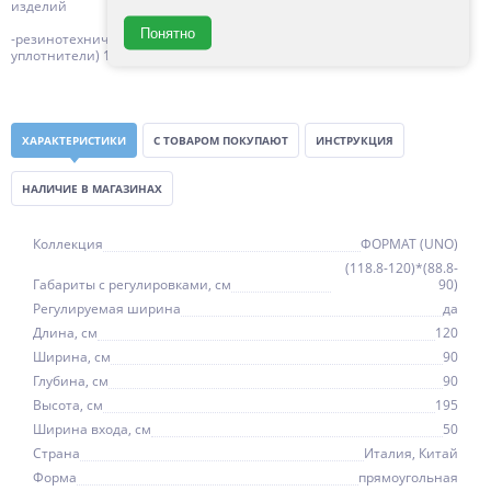
изделий
Понятно
-резинотехнические изделия (силиконовые уплотнители, магнитные
уплотнители) 1 год с даты продажи
ХАРАКТЕРИСТИКИ
С ТОВАРОМ ПОКУПАЮТ
ИНСТРУКЦИЯ
НАЛИЧИЕ В МАГАЗИНАХ
Коллекция
ФОРМАТ (UNO)
(118.8-120)*(88.8-
Габариты с регулировками, см
90)
Регулируемая ширина
да
Длина, см
120
Ширина, см
90
Глубина, см
90
Высота, см
195
Ширина входа, см
50
Страна
Италия, Китай
Форма
прямоугольная