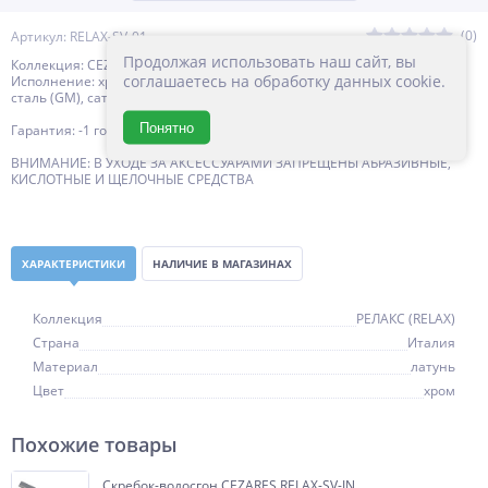
(0)
Артикул: RELAX-SV-01
Продолжая использовать наш сайт, вы
Коллекция: CEZARES
соглашаетесь на обработку данных cookie.
Исполнение: хром (01), брашированное золото (BORO), оружейная
сталь (GM), сатин (IN), черный матовый (NOP)
Понятно
Гарантия: -1 год с даты продажи
ВНИМАНИЕ: В УХОДЕ ЗА АКСЕССУАРАМИ ЗАПРЕЩЕНЫ АБРАЗИВНЫЕ,
КИСЛОТНЫЕ И ЩЕЛОЧНЫЕ СРЕДСТВА
ХАРАКТЕРИСТИКИ
НАЛИЧИЕ В МАГАЗИНАХ
Коллекция
РЕЛАКС (RELAX)
Страна
Италия
Материал
латунь
Цвет
хром
Похожие товары
Скребок-водосгон CEZARES RELAX-SV-IN