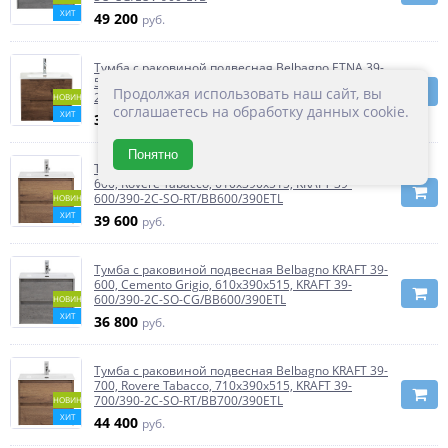
ХИТ
49 200
руб.
Тумба с раковиной подвесная Belbagno ETNA 39-
500, Rovere Moro, 510х390х515, ETNA39-500/390-
Продолжая использовать наш сайт, вы
2C-SO-RW-P/BB500/390ETL
НОВИНКА
соглашаетесь на обработку данных cookie.
ХИТ
33 500
руб.
Понятно
Тумба с раковиной подвесная Belbagno KRAFT 39-
600, Rovere Tabacco, 610х390х515, KRAFT 39-
600/390-2C-SO-RT/BB600/390ETL
НОВИНКА
ХИТ
39 600
руб.
Тумба с раковиной подвесная Belbagno KRAFT 39-
600, Cemento Grigio, 610х390х515, KRAFT 39-
600/390-2C-SO-CG/BB600/390ETL
НОВИНКА
ХИТ
36 800
руб.
Тумба с раковиной подвесная Belbagno KRAFT 39-
700, Rovere Tabacco, 710х390х515, KRAFT 39-
700/390-2C-SO-RT/BB700/390ETL
НОВИНКА
ХИТ
44 400
руб.