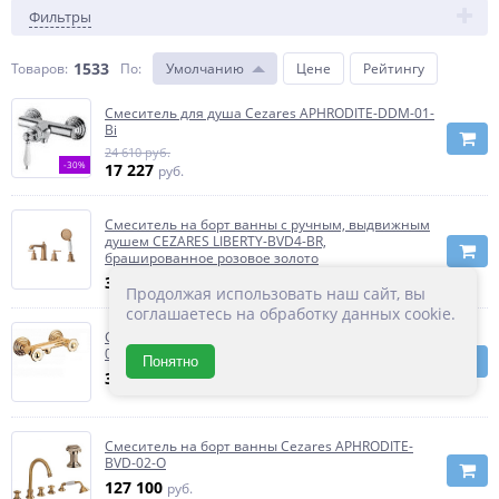
Фильтры
1533
Товаров:
По
:
Умолчанию
Цене
Рейтингу
Смеситель для душа Cezares APHRODITE-DDM-01-
Bi
24 610 руб.
-30%
17 227
руб.
Смеситель на борт ванны с ручным, выдвижным
душем CEZARES LIBERTY-BVD4-BR,
брашированное розовое золото
36 500
руб.
Продолжая использовать наш сайт, вы
соглашаетесь на обработку данных cookie.
Смеситель для душа Cezares APHRODITE-DS-
03/24-S1
Понятно
39 980
руб.
Смеситель на борт ванны Cezares APHRODITE-
BVD-02-O
127 100
руб.