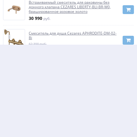
Встраиваемый смеситель для раковины без
донного клапана CEZARES LIBERTY-BLI-BR-W0,
брашированное розовое золото
30 990
руб.
Смеситель для душа Cezares APHRODITE-DM-02-
Bi
62 390 руб.
-30%
43 673
руб.
Смеситель для душа Cezares APHRODITE-DS-01-O
43 190
руб.
Напольный смеситель для ванны Cezares
APHRODITE-VDP-03/24-S1
160 010
руб.
Смеситель для ванны и душа Cezares
APHRODITE-V-03/24-S1
62 790 руб.