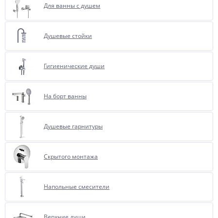
Для ванны с душем
Душевые стойки
Гигиенические души
На борт ванны
Душевые гарнитуры
Скрытого монтажа
Напольные смесители
Верхние души