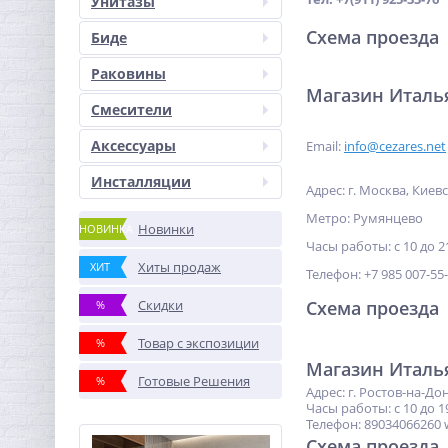
Унитазы
Схема проезда
Биде
Раковины
Магазин Италь
Смесители
Аксессуары
Email:
info@cezares.net
Инсталляции
Адрес: г. Москва, Киев
Метро: Румянцево
Новинки
НОВИНКА
Часы работы: с 10 до 2
Хиты продаж
ХИТ
Телефон: +7 985 007-55
Скидки
Схема проезда
%
Товар с экспозиции
%
Магазин Италь
Готовые Решения
%
Адрес: г. Ростов-на-Дон
Часы работы: с 10 до 1
Телефон: 89034066260 
Схема проезда