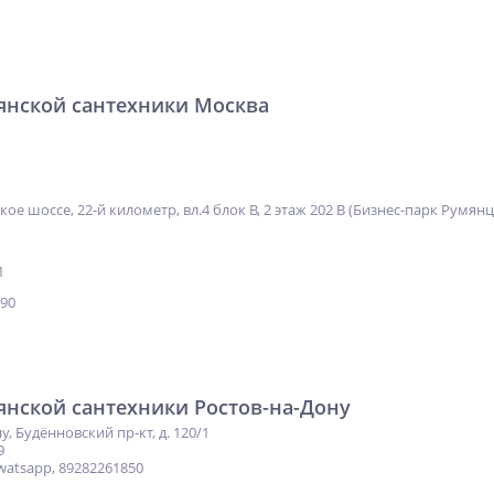
янской сантехники Москва
ское шоссе, 22-й километр, вл.4 блок В, 2 этаж 202 В (Бизнес-парк Румян
1
-90
янской сантехники Ростов-на-Дону
у, Будённовский пр-кт, д. 120/1
9
watsapp, 89282261850