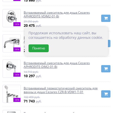
13 860
руб.
Встраиваемый смеситель для душа Cezares
APHRODITE-VDIM2-01-Bi
29 250 руб.
-30%
20 475
руб.
Продолжая использовать наш сайт, вы
соглашаетесь на обработку данных cookie.
Встраиваемый смеситель для раковины Cezares
APHRODITE-BLSM2-01-Bi
30 800 руб.
Понятно
-30%
21 560
руб.
Встраиваемый смеситель для душа Cezares
APHRODITE-DIM2-01-Bi
14 710 руб.
-30%
10 297
руб.
Встраиваемый термостатический смеситель для
ванны и душа Cezares CZR-B-VDM1-T-01
102 490 руб.
-30%
71 743
руб.