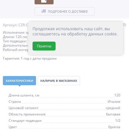
ПОДРОБНЕЕ О ДОСТАВКЕ
(0)
Артикул: CZR-C-FMDC2-120-02
Продолжая использовать наш сайт, вы
Исполнение: хром (01), бронза (02), золото (03)
соглашаетесь на обработку данных cookie.
Длина: 120 см; 150 см; 180 см
Тип подводки: 1/2"
Дополнительные функции: защита от перекручивания
Понятно
Рабочий интервал давления в водопроводной сети: 0,5-6,0 Атм
Гарантия: 1 год с даты продажи
ХАРАКТЕРИСТИКИ
НАЛИЧИЕ В МАГАЗИНАХ
Длина шланга, см
120
Страна
Италия
Ценовой сегмент
средний
Область применения
бытовая
Стандарт подводки
1/2
Цвет
бронза