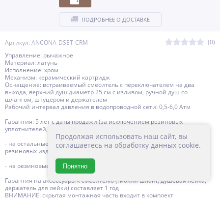
ПОДРОБНЕЕ О ДОСТАВКЕ
(0)
Артикул: ANCONA-DSET-CRM
Управление: рычажное
Материал: латунь
Исполнение: хром
Механизм: керамический картридж
Оснащение: встраиваемый смеситель с переключателем на два
выхода, верхний душ диаметр 25 см с изливом, ручной душ со
шлангом, штуцером и держателем
Рабочий интервал давления в водопроводной сети: 0,5-6,0 Атм
Гарантия: 5 лет с даты продажи (за исключением резиновых
уплотнителей, шлангов, переключателей)
Продолжая использовать наш сайт, вы
- на остальные комплектующие изделий BELBAGNO, за исключением
соглашаетесь на обработку данных cookie.
резиновых изделий - 3 года с даты продажи
- на резиновые изделия - 1 год с даты продажи
Понятно
Гарантия на аксессуары к смесителю (гибкий шланг, душевая лейка,
держатель для лейки) составляет 1 год
ВНИМАНИЕ: скрытая монтажная часть входит в комплект