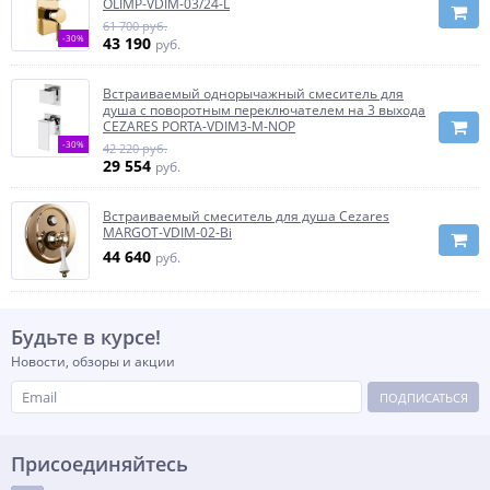
OLIMP-VDIM-03/24-L
61 700 руб.
-30%
43 190
руб.
Встраиваемый однорычажный смеситель для
душа с поворотным переключателем на 3 выхода
CEZARES PORTA-VDIM3-M-NOP
-30%
42 220 руб.
29 554
руб.
Встраиваемый смеситель для душа Cezares
MARGOT-VDIM-02-Bi
44 640
руб.
Будьте в курсе!
Новости, обзоры и акции
ПОДПИСАТЬСЯ
Присоединяйтесь