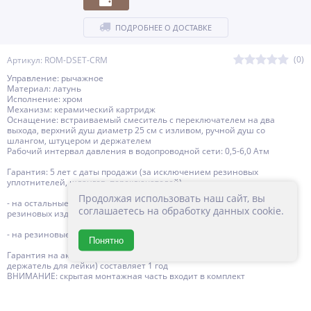
ПОДРОБНЕЕ О ДОСТАВКЕ
(0)
Артикул: ROM-DSET-CRM
Управление: рычажное
Материал: латунь
Исполнение: хром
Механизм: керамический картридж
Оснащение: встраиваемый смеситель с переключателем на два
выхода, верхний душ диаметр 25 см с изливом, ручной душ со
шлангом, штуцером и держателем
Рабочий интервал давления в водопроводной сети: 0,5-6,0 Атм
Гарантия: 5 лет с даты продажи (за исключением резиновых
уплотнителей, шлангов, переключателей)
Продолжая использовать наш сайт, вы
- на остальные комплектующие изделий BELBAGNO, за исключением
соглашаетесь на обработку данных cookie.
резиновых изделий - 3 года с даты продажи
- на резиновые изделия - 1 год с даты продажи
Понятно
Гарантия на аксессуары к смесителю (гибкий шланг, душевая лейка,
держатель для лейки) составляет 1 год
ВНИМАНИЕ: скрытая монтажная часть входит в комплект