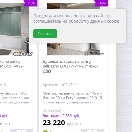
енности:
профилей Крепления полотна
-10%
-10%
профиль, с
двери: двойные подшипниковые
 газовым
ролики Дополнительная
.Подвижные
информация: поддон
Продолжая использовать наш сайт, вы
скользят по
приобретается отдельно Ресурс
соглашаетесь на обработку данных cookie.
 направляющим.
эксплуатации: 15 лет Гарантия: 3
ации: 15 лет
года с даты продажи, за
а с даты продажи,
исключением резинотехнических
Понятно
м
изделий -на резинотехнические
ких изделий -на
изделия (силиконовые
ские изделия
уплотнители, магнитные
плотнители,
уплотнители) 1 год с даты
нители, ) 1 год с
продажи
а на ванну
Душевая шторка на ванну
M-SOFT-VF-2-
BelBagno LUCE-VF-11-90/145-C-
ORO
Артикул: TANDEM-SOFT-VF-2-180/145-C-Cr-IV
Артикул: LUCE-VF-11-90/145-C-ORO
ну Высота: 1450
Монтаж: на ванну Высота: 145 мм
: универсальная
Длина: 90 см Регулировка: 90-91,5
ери: раздвижная
Ориентация: универсальная
отна двери:
Конструкция: раздвижная
25 800 руб.
 Количество секций
Толщина полотна двери: 6 мм
на полотна двери:
 руб.
Стекло прозрачное. Цвет профиля:
Экономия 2 580 руб.
ля: хром (Сr)
золото Материал полотна двери:
23 220
б.
за 1
руб.
за 1
на двери:
закаленное стекло Материал
кло, стандарт
профиля: анодированный