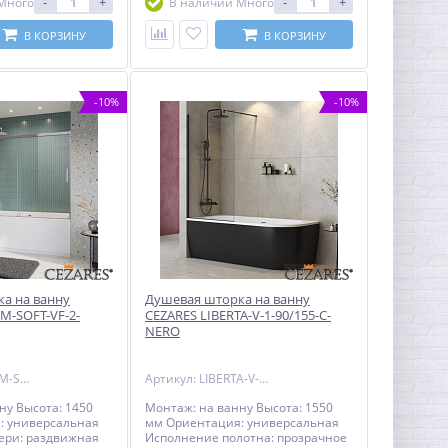
-
+
-
+
Много
В наличии Много
 Материал
алюминий Ресурс эксплуатации:
ированный
15 лет Гарантия: 3 года с даты
ндарт DIN17611
продажи, за исключением
В КОРЗИНУ
В КОРЗИНУ
ка ширины:
резинотехнических изделий -на
за счет боковых
резинотехнические изделия
енности:
(силиконовые уплотнители,
профиль, с
магнитные уплотнители, ) 1 год с
-10%
-10%
 газовым
даты продажи
.Подвижные
скользят по
 направляющим.
ации: 15 лет
а с даты продажи,
м
ких изделий -на
ские изделия
плотнители,
нители, ) 1 год с
а на ванну
Душевая шторка на ванну
M-SOFT-VF-2-
CEZARES LIBERTA-V-1-90/155-C-
NERO
Артикул: TANDEM-SOFT-VF-2-190/145-C-Cr-IV
Артикул: LIBERTA-V-1-90/155-C-NERO
ну Высота: 1450
Монтаж: на ванну Высота: 1550
: универсальная
мм Ориентация: универсальная
ери: раздвижная
Исполнение полотна: прозрачное