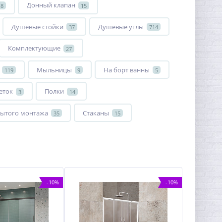
Донный клапан
18
15
Душевые стойки
Душевые углы
37
714
Комплектующие
27
Мыльницы
На борт ванны
119
9
5
еток
Полки
3
14
ытого монтажа
Стаканы
35
15
-10%
-10%