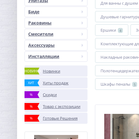
Унитазы
Для ванны с душем
Биде
Душевые гарнитур
Раковины
Ершики
З
4
Смесители
Комплектующие дл
Аксессуары
Инсталляции
Накладные ракови
Полотенцедержате
Новинки
НОВИНКА
Хиты продаж
ХИТ
Шкафы пеналы
5
Скидки
%
Товар с экспозиции
%
Готовые Решения
%