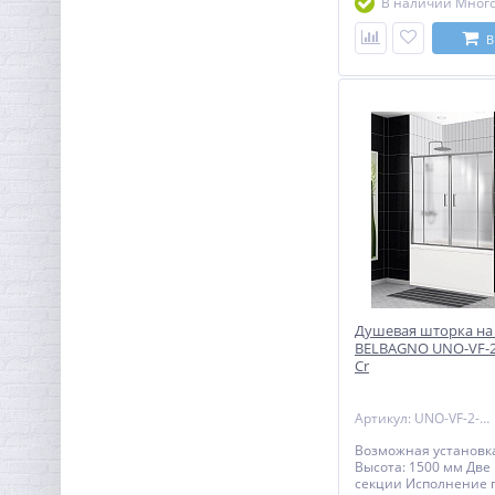
В наличии Мног
алюминий Ресурс эк
15 лет Гарантия: 3 го
продажи, за исключ
В
резинотехнических 
резинотехнические 
(силиконовые уплотн
магнитные уплотнител
даты продажи
Душевая шторка на
BELBAGNO UNO-VF-2-
Cr
Артикул: UNO-VF-2-170/145-P-Cr
Возможная установка
Высота: 1500 мм Две
секции Исполнение 