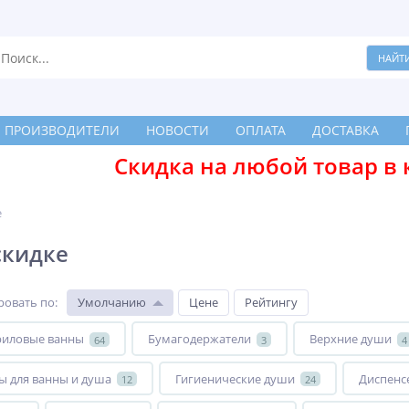
ПРОИЗВОДИТЕЛИ
НОВОСТИ
ОПЛАТА
ДОСТАВКА
Скидка на любой товар в 
е
скидке
ровать по
:
Умолчанию
Цене
Рейтингу
риловые ванны
Бумагодержатели
Верхние души
64
3
4
ы для ванны и душа
Гигиенические души
Диспенс
12
24