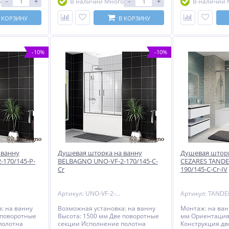
-
+
-
+
о
В наличии Много
В наличии 
сплуатации:
полотна двери: закаленное
EN12150-1:2000
да с даты
стекло, стандарт EN12150-1:2000
профиля: анод
ением
Материал профиля:
алюминий, ста
 КОРЗИНУ
В КОРЗИНУ
изделий -на
анодированный алюминий,
2007 Регулиров
изделия
стандарт DIN17611 2007
предусмотрена 
ители,
Крепления полотна двери:
профилей Особ
и, ) 1 год с
конструкция из раздвижных
направляющий 
-10%
-10%
профилей Ресурс эксплуатации: 15
двухсторонним
лет Гарантия: 3 года с даты
амортизатором
продажи, за исключением
ролики плавно 
резинотехнических изделий -на
металлическим
резинотехнические изделия
Ресурс эксплуат
(силиконовые уплотнители,
Гарантия: 3 год
магнитные уплотнители) 1 год с
за исключение
даты продажи
резинотехничес
резинотехниче
(силиконовые у
магнитные уплот
даты продажи
 ванну
Душевая шторка на ванну
Душевая шторк
170/145-P-
BELBAGNO UNO-VF-2-170/145-C-
CEZARES TANDE
Cr
190/145-C-Cr-IV
Артикул: UNO-VF-2-170/145-C-Cr
: на ванну
Возможная установка: на ванну
Монтаж: на ван
 поворотные
Высота: 1500 мм Две поворотные
мм Ориентация
полотна
секции Исполнение полотна
Конструкция дв