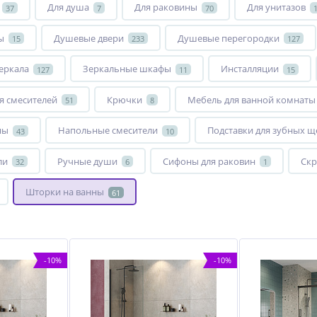
Для душа
Для раковины
Для унитазов
37
7
70
ы
Душевые двери
Душевые перегородки
15
233
127
еркала
Зеркальные шкафы
Инсталляции
127
11
15
я смесителей
Крючки
Мебель для ванной комнаты
51
8
ны
Напольные смесители
Подставки для зубных щ
43
10
ли
Ручные души
Сифоны для раковин
Скр
32
6
1
Шторки на ванны
61
-10%
-10%