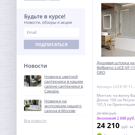
с даты продажи
Будьте в курсе!
Новости, обзоры и акции
ПОДПИСАТЬСЯ
Душевая шторка на
Новости
BelBagno LUCE-VF-11
ORO
Новинки цветной
сантехники в нашем
салоне сантехники в
Артикул: LUCE-VF-11-100/145-C
Самаре.
Монтаж: на ванну Вы
Длина: 100 см Регули
Новинки на
101,5 см Ориентация
экспозиции нашего
универсальная Конс
салона в Москве
26 900 руб.
раздвижная Цвет про
Толщина полотна две
Экономия 2 690 руб.
Все новости
Материал полотна д
24 210
руб.
за 
закаленное стекло 
профиля: анодиров