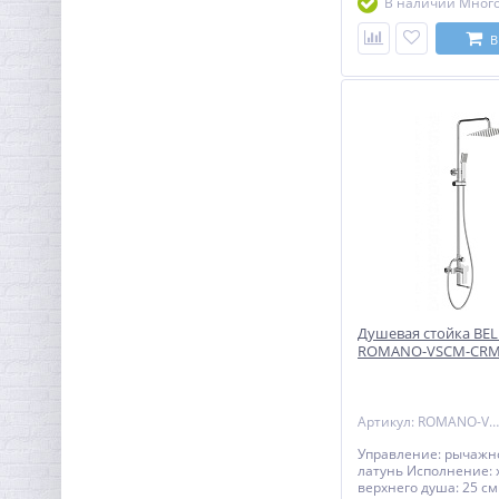
В наличии Мног
исключением резин
уплотнителей, шланг
переключателей) - н
В
комплектующие изд
BELBAGNO, за исклю
резиновых изделий - 
продажи - на резино
1 год с даты продажи
аксессуары к смесит
шланг, душевая лейк
для лейки) составляе
Душевая стойка BE
ROMANO-VSCM-CR
Артикул: ROMANO-VSCM-CRM
Управление: рычажн
латунь Исполнение: 
верхнего душа: 25 с