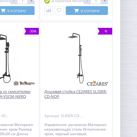
-
+
-
+
Много
В наличии Много
езиновых
исключением резиновых
шлангов,
уплотнителей, шлангов,
) - на остальные
переключателей) - на остальные
В КОРЗИНУ
В КОРЗИНУ
 изделий
комплектующие изделий
исключением
BELBAGNO, за исключением
ий - 3 года с даты
резиновых изделий - 3 года с даты
езиновые изделия -
продажи - на резиновые изделия -
-30%
%
одажи Гарантия на
1 год с даты продажи Гарантия на
месителю (гибкий
аксессуары к смесителю (гибкий
 лейка, держатель
шланг, душевая лейка, держатель
авляет 1 год
для лейки) составляет 1 год
а со смесителем
Душевая стойка CEZARES SLIDER-
UA-VSCM-NERO
CD-NOP
Артикул: ACQUA-VSCM-NERO
Артикул: SLIDER-CD-NOP
ычажное Материал:
Управление: рычажное Материал:
ние: хром Размер
нержавеющая сталь Исполнение:
 30х20 см Длина
хром, черный матовый,