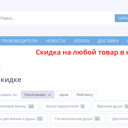
ПРОИЗВОДИТЕЛИ
НОВОСТИ
ОПЛАТА
ДОСТАВКА
Скидка на любой товар в 
е
скидке
ровать по
:
Умолчанию
Цене
Рейтингу
риловые ванны
Бумагодержатели
Верхние души
64
3
4
ы для ванны и душа
Гигиенические души
Диспенс
12
24