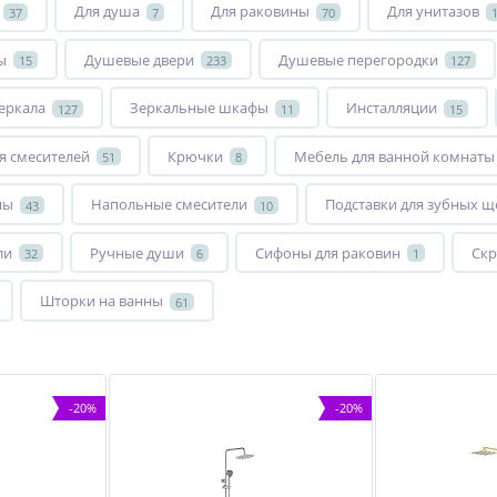
Для душа
Для раковины
Для унитазов
37
7
70
ы
Душевые двери
Душевые перегородки
15
233
127
еркала
Зеркальные шкафы
Инсталляции
127
11
15
я смесителей
Крючки
Мебель для ванной комнаты
51
8
ны
Напольные смесители
Подставки для зубных щ
43
10
ли
Ручные души
Сифоны для раковин
Скр
32
6
1
Шторки на ванны
61
-20%
-20%