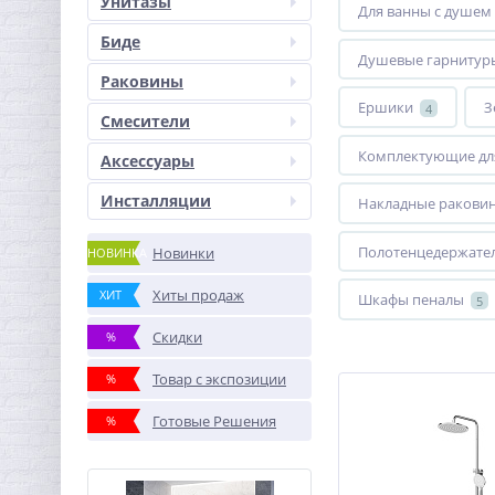
Унитазы
Для ванны с душем
Биде
Душевые гарнитур
Раковины
Ершики
З
4
Смесители
Комплектующие дл
Аксессуары
Инсталляции
Накладные ракови
Полотенцедержате
Новинки
НОВИНКА
Хиты продаж
ХИТ
Шкафы пеналы
5
Скидки
%
Товар с экспозиции
%
Готовые Решения
%