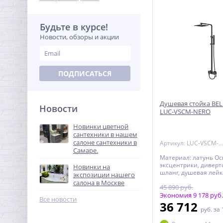
душа Гарантия: 5 лет
продажи (за исключ
резиновых уплотнит
шлангов, переключат
Будьте в курсе!
остальные комплек
Новости, обзоры и акции
изделий CEZARES, за
исключением резин
- 3 года с даты прода
резиновые изделия - 
продажи Гарантия на
ПОДПИСАТЬСЯ
смесителю (гибкий ш
душевая лейка, держ
лейки, верхний душ) 
год
Душевая стойка BE
Новости
LUC-VSCM-NERO
Новинки цветной
сантехники в нашем
салоне сантехники в
Артикул: LUC-VSCM-NERO
Самаре.
Материал: латунь О
эксцентрики, диверт
Новинки на
шланг, душевая лейк
экспозиции нашего
душ, излив Дополни
салона в Москве
45 890 руб.
информация: регули
высота верхнего душ
Экономия 9 178 руб.
Все новости
интервал давления 
36 712
руб.
за 
водопроводной сети: 
Гарантия: 5 лет с да