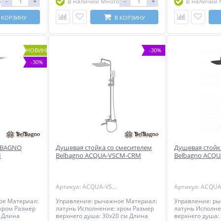
-
+
-
+
о
В наличии Много
В наличии 
овых
исключением резиновых
исключением р
ов,
уплотнителей, шлангов,
уплотнителей, 
а остальные
переключателей) - на остальные
переключателей
 КОРЗИНУ
В КОРЗИНУ
елий
комплектующие изделий
комплектующие
чением
BELBAGNO, за исключением
BELBAGNO, за 
3 года с даты
резиновых изделий - 3 года с даты
резиновых издел
вые изделия -
продажи - на резиновые изделия -
продажи - на р
НОВИНКА
-30%
 Гарантия на
1 год с даты продажи Гарантия на
1 год с даты пр
елю (гибкий
аксессуары к смесителю (гибкий
аксессуары к с
-30%
а, держатель
шланг, душевая лейка, держатель
шланг, душевая
т 1 год
для лейки) составляет 1 год
для лейки) сост
LBAGNO
Душевая стойка со смесителем
Душевая стойк
M
Belbagno ACQUA-VSCM-CRM
Belbagno ACQ
Артикул: ACQUA-VSCM-CRM
ое Материал:
Управление: рычажное Материал:
Управление: р
хром Размер
латунь Исполнение: хром Размер
латунь Исполне
м Длина
верхнего душа: 30х20 см Длина
верхнего душа: