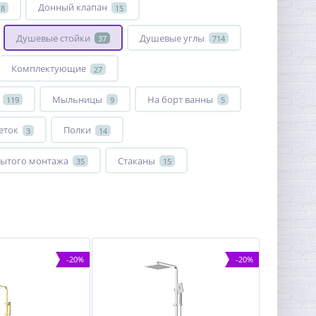
Донный клапан
18
15
Душевые стойки
Душевые углы
37
714
Комплектующие
27
Мыльницы
На борт ванны
119
9
5
еток
Полки
3
14
ытого монтажа
Стаканы
35
15
-20%
-20%