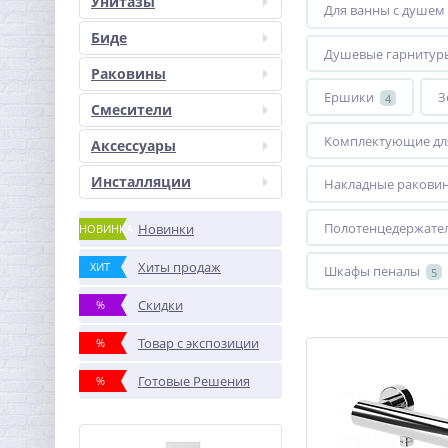
Унитазы
Для ванны с душем
Биде
Душевые гарнитур
Раковины
Ершики
З
4
Смесители
Комплектующие дл
Аксессуары
Инсталляции
Накладные ракови
Полотенцедержате
Новинки
НОВИНКА
Хиты продаж
ХИТ
Шкафы пеналы
5
Скидки
%
Товар с экспозиции
%
Готовые Решения
%