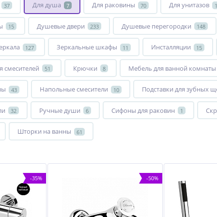
Для душа
Для раковины
Для унитазов
37
7
70
ы
Душевые двери
Душевые перегородки
15
233
148
еркала
Зеркальные шкафы
Инсталляции
127
11
15
я смесителей
Крючки
Мебель для ванной комнаты
51
8
ны
Напольные смесители
Подставки для зубных щ
43
10
ли
Ручные души
Сифоны для раковин
Скр
32
6
1
Шторки на ванны
61
-35%
-50%