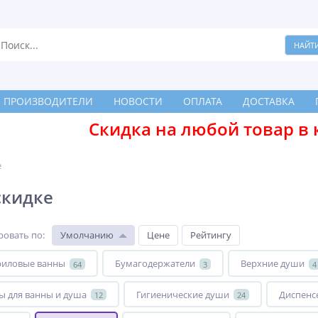
ПРОИЗВОДИТЕЛИ
НОВОСТИ
ОПЛАТА
ДОСТАВКА
Скидка на любой товар в 
е
скидке
ровать по
:
Умолчанию
Цене
Рейтингу
риловые ванны
Бумагодержатели
Верхние души
64
3
4
ы для ванны и душа
Гигиенические души
Диспенс
12
24