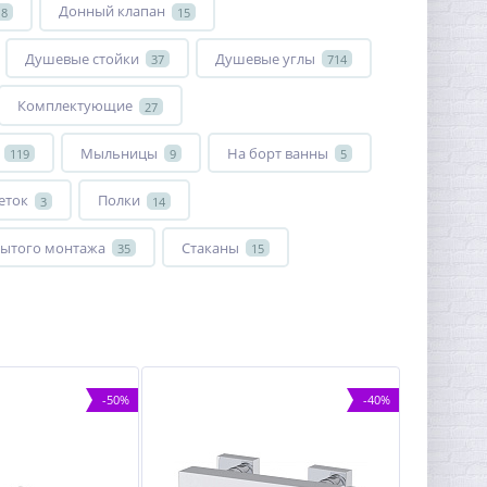
Донный клапан
18
15
Душевые стойки
Душевые углы
37
714
Комплектующие
27
Мыльницы
На борт ванны
119
9
5
еток
Полки
3
14
ытого монтажа
Стаканы
35
15
-50%
-40%