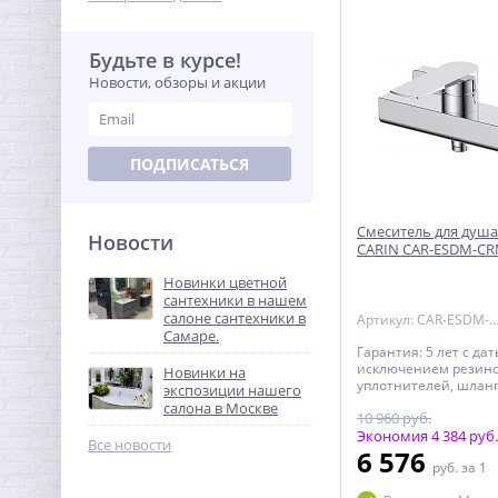
Будьте в курсе!
Новости, обзоры и акции
ПОДПИСАТЬСЯ
Смеситель для душ
Новости
CARIN CAR-ESDM-C
Новинки цветной
сантехники в нашем
салоне сантехники в
Артикул: CAR-ESDM-
Самаре.
Гарантия: 5 лет с да
исключением резин
Новинки на
уплотнителей, шланг
экспозиции нашего
переключателей) - н
салона в Москве
10 960 руб.
комплектующие изд
BELBAGNO, за исклю
Экономия 4 384 руб.
Все новости
резиновых изделий - 
6 576
руб.
за 1
продажи - на резино
1 год с даты продажи