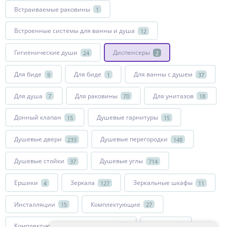
Встраиваемые раковины
1
Встроенные системы для ванны и душа
12
Гигиенические души
Диспенсеры
24
2
Для биде
Для биде
Для ванны с душем
9
1
37
Для душа
Для раковины
Для унитазов
7
70
18
Донный клапан
Душевые гарнитуры
15
15
Душевые двери
Душевые перегородки
233
148
Душевые стойки
Душевые углы
37
714
Ершики
Зеркала
Зеркальные шкафы
4
127
11
Инсталляции
Комплектующие
15
27
Комплектующие для смесителей
Крючки
51
8