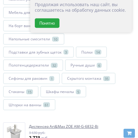
Продолжая использовать наш сайт, вы
соглашаетесь на обработку данных cookie.
Мебель для ванной комнаты
Мыльницы
119
9
Понятно
На борт ванны
Накладные раковины
5
43
Напольные смесители
10
Подставки для зубных щеток
Полки
3
14
Полотенцедержатели
Ручные души
32
6
Сифоны для раковин
Скрытого монтажа
1
35
Стаканы
Шкафы пеналы
15
5
Шторки на ванны
61
Диспенсер Art&Max ZOE AM-G-6832-Bi
3 630 руб.
2 723
руб.