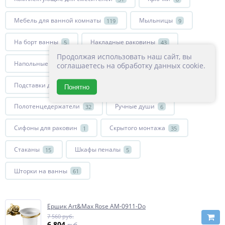
Мебель для ванной комнаты
Мыльницы
119
9
На борт ванны
Накладные раковины
5
43
Продолжая использовать наш сайт, вы
Напольные смесители
10
соглашаетесь на обработку данных cookie.
Подставки для зубных щеток
Полки
3
14
Понятно
Полотенцедержатели
Ручные души
32
6
Сифоны для раковин
Скрытого монтажа
1
35
Стаканы
Шкафы пеналы
15
5
Шторки на ванны
61
Ершик Art&Max Rose AM-0911-Do
7 560 руб.
6 804
руб.