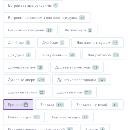
Встраиваемые раковины
1
Встроенные системы для ванны и душа
12
Гигиенические души
Диспенсеры
24
2
Для биде
Для биде
Для ванны с душем
9
1
37
Для душа
Для раковины
Для унитазов
7
70
18
Донный клапан
Душевые гарнитуры
15
15
Душевые двери
Душевые перегородки
233
148
Душевые стойки
Душевые углы
37
714
Ершики
Зеркала
Зеркальные шкафы
4
127
11
Инсталляции
Комплектующие
15
27
Комплектующие для смесителей
Крючки
51
8