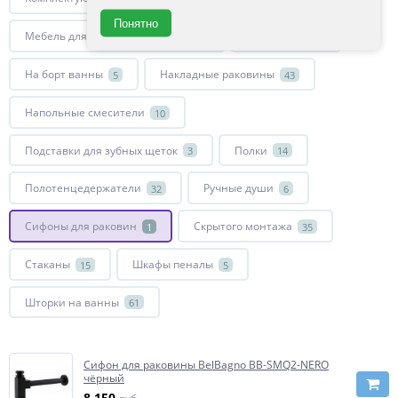
Понятно
Мебель для ванной комнаты
Мыльницы
119
9
На борт ванны
Накладные раковины
5
43
Напольные смесители
10
Подставки для зубных щеток
Полки
3
14
Полотенцедержатели
Ручные души
32
6
Сифоны для раковин
Скрытого монтажа
1
35
Стаканы
Шкафы пеналы
15
5
Шторки на ванны
61
Сифон для раковины BelBagno BB-SMQ2-NERO
чёрный
8 150