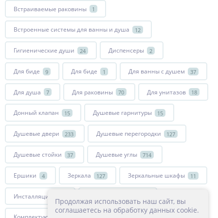
Встраиваемые раковины
1
Встроенные системы для ванны и душа
12
Гигиенические души
Диспенсеры
24
2
Для биде
Для биде
Для ванны с душем
9
1
37
Для душа
Для раковины
Для унитазов
7
70
18
Донный клапан
Душевые гарнитуры
15
15
Душевые двери
Душевые перегородки
233
127
Душевые стойки
Душевые углы
37
714
Ершики
Зеркала
Зеркальные шкафы
4
127
11
Инсталляции
Комплектующие
15
27
Продолжая использовать наш сайт, вы
соглашаетесь на обработку данных cookie.
Комплектующие для смесителей
Крючки
51
8