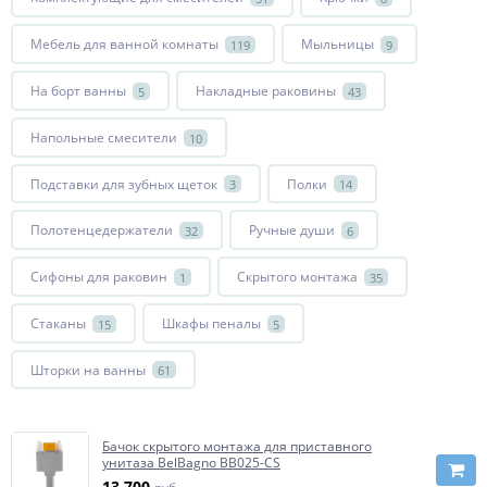
Мебель для ванной комнаты
Мыльницы
119
9
На борт ванны
Накладные раковины
5
43
Напольные смесители
10
Подставки для зубных щеток
Полки
3
14
Полотенцедержатели
Ручные души
32
6
Сифоны для раковин
Скрытого монтажа
1
35
Стаканы
Шкафы пеналы
15
5
Шторки на ванны
61
Бачок скрытого монтажа для приставного
унитаза BelBagno BB025-CS
13 700