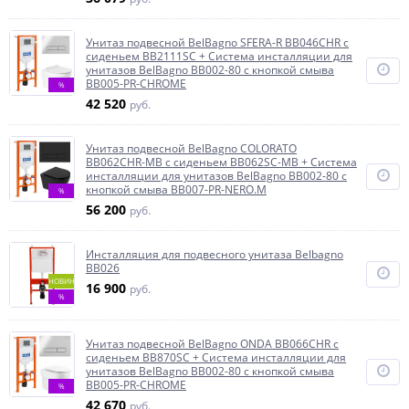
Унитаз подвесной BelBagno SFERA-R BB046CHR с
сиденьем BB2111SC + Система инсталляции для
унитазов BelBagno BB002-80 с кнопкой смыва
BB005-PR-CHROME
%
42 520
руб.
Унитаз подвесной BelBagno COLORATO
BB062CHR-MB с сиденьем BB062SC-MB + Система
инсталляции для унитазов BelBagno BB002-80 с
кнопкой смыва BB007-PR-NERO.M
%
56 200
руб.
Инсталляция для подвесного унитаза Belbagno
BB026
НОВИНКА
16 900
руб.
%
Унитаз подвесной BelBagno ONDA BB066CHR с
сиденьем BB870SC + Система инсталляции для
унитазов BelBagno BB002-80 с кнопкой смыва
BB005-PR-CHROME
%
42 670
руб.