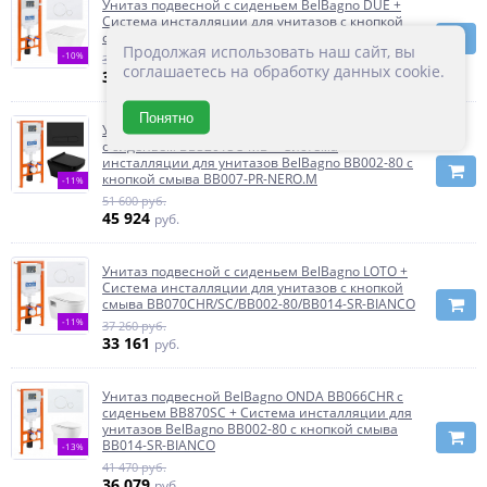
Унитаз подвесной с сиденьем BelBagno DUE +
Система инсталляции для унитазов с кнопкой
смыва BB3103CHR/SC/BB002-80/BB014-SR-BIANCO
Продолжая использовать наш сайт, вы
-10%
38 790 руб.
соглашаетесь на обработку данных cookie.
34 911
руб.
Понятно
Унитаз подвесной BelBagno SELA BB3201CHR-MB
с сиденьем BB3201SC-MB + Система
инсталляции для унитазов BelBagno BB002-80 с
кнопкой смыва BB007-PR-NERO.M
-11%
51 600 руб.
45 924
руб.
Унитаз подвесной с сиденьем BelBagno LOTO +
Система инсталляции для унитазов с кнопкой
смыва BB070CHR/SC/BB002-80/BB014-SR-BIANCO
-11%
37 260 руб.
33 161
руб.
Унитаз подвесной BelBagno ONDA BB066CHR с
сиденьем BB870SC + Система инсталляции для
унитазов BelBagno BB002-80 с кнопкой смыва
BB014-SR-BIANCO
-13%
41 470 руб.
36 079
руб.