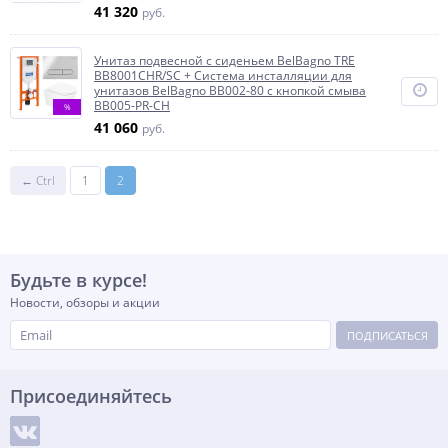
41 320
руб.
Унитаз подвесной с сиденьем BelBagno TRE
BB8001CHR/SC + Система инсталляции для
унитазов BelBagno BB002-80 с кнопкой смыва
BB005-PR-CH
%
41 060
руб.
← Ctrl
1
2
Будьте в курсе!
Новости, обзоры и акции
ПОДПИСАТЬСЯ
Присоединяйтесь