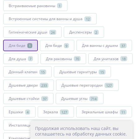
Встраиваемые раковины
1
Встроенные системы для ванны и душа
12
Гигиенические души
Диспенсеры
24
2
Для биде
Для биде
Для ванны с душем
1
9
37
Для душа
Для раковины
Для унитазов
7
70
18
Донный клапан
Душевые гарнитуры
15
15
Душевые двери
Душевые перегородки
233
127
Душевые стойки
Душевые углы
37
714
Ершики
Зеркала
Зеркальные шкафы
4
127
11
Инсталляции
Комплектующие
15
27
Продолжая использовать наш сайт, вы
соглашаетесь на обработку данных cookie.
Комплектующие для смесителей
Крючки
51
8