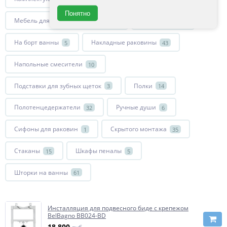
Понятно
Мебель для ванной комнаты
Мыльницы
119
9
На борт ванны
Накладные раковины
5
43
Напольные смесители
10
Подставки для зубных щеток
Полки
3
14
Полотенцедержатели
Ручные души
32
6
Сифоны для раковин
Скрытого монтажа
1
35
Стаканы
Шкафы пеналы
15
5
Шторки на ванны
61
Инсталляция для подвесного биде с крепежом
BelBagno BB024-BD
18 800