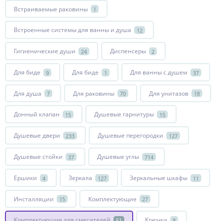
Встраиваемые раковины
1
Встроенные системы для ванны и душа
12
Гигиенические души
Диспенсеры
24
2
Для биде
Для биде
Для ванны с душем
9
1
37
Для душа
Для раковины
Для унитазов
7
70
18
Донный клапан
Душевые гарнитуры
15
15
Душевые двери
Душевые перегородки
233
127
Душевые стойки
Душевые углы
37
714
Ершики
Зеркала
Зеркальные шкафы
4
127
11
Инсталляции
Комплектующие
15
27
Комплектующие для смесителей
Крючки
51
8