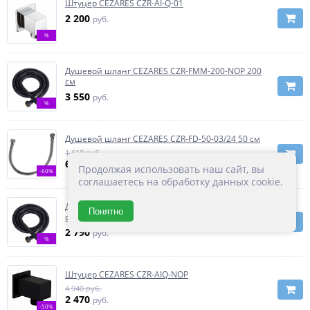
Штуцер CEZARES CZR-AI-Q-01
2 200
руб.
%
Душевой шланг CEZARES CZR-FMM-200-NOP 200
см
3 550
руб.
%
Душевой шланг CEZARES CZR-FD-50-03/24 50 см
1 610 руб.
644
руб.
Продолжая использовать наш сайт, вы
-60%
соглашаетесь на обработку данных cookie.
Душевой шланг CEZARES CZR-FMM-150-NOP 150
Понятно
см
2 790
руб.
%
Штуцер CEZARES CZR-AIQ-NOP
4 940 руб.
2 470
руб.
-50%