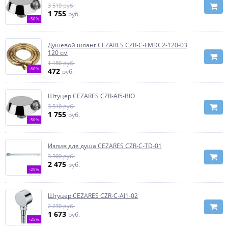
3 510 руб.
1 755
руб.
-50%
Душевой шланг CEZARES CZR-C-FMDC2-120-03
120 см
1 180 руб.
-60%
472
руб.
Штуцер CEZARES CZR-AI5-BIO
3 510 руб.
1 755
руб.
-50%
Излив для душа CEZARES CZR-C-TD-01
3 300 руб.
2 475
руб.
-25%
Штуцер CEZARES CZR-C-AI1-02
2 230 руб.
1 673
руб.
-25%