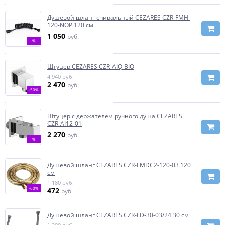
Душевой шланг спиральный CEZARES CZR-FMH-
120-NOP 120 см
1 050
руб.
%
Штуцер CEZARES CZR-AIQ-BIO
4 940 руб.
2 470
руб.
-50%
Штуцер с держателем ручного душа CEZARES
CZR-AI12-01
2 270
руб.
%
Душевой шланг CEZARES CZR-FMDC2-120-03 120
см
1 180 руб.
-60%
472
руб.
Душевой шланг CEZARES CZR-FD-30-03/24 30 см