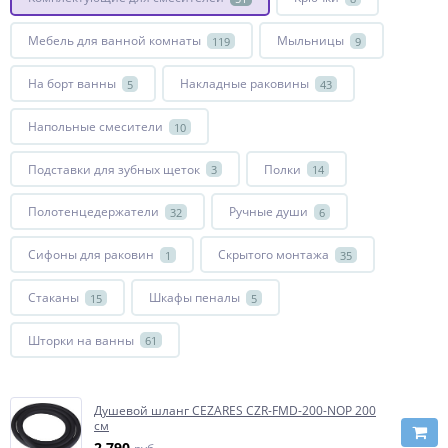
Мебель для ванной комнаты
Мыльницы
119
9
На борт ванны
Накладные раковины
5
43
Напольные смесители
10
Подставки для зубных щеток
Полки
3
14
Полотенцедержатели
Ручные души
32
6
Сифоны для раковин
Скрытого монтажа
1
35
Стаканы
Шкафы пеналы
15
5
Шторки на ванны
61
Душевой шланг CEZARES CZR-FMD-200-NOP 200
см
2 790