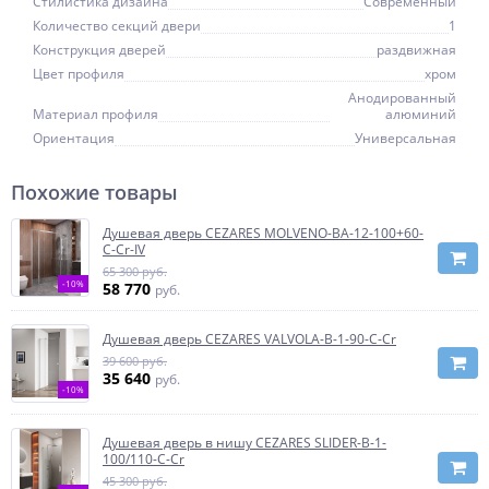
Стилистика дизайна
Современный
Количество секций двери
1
Конструкция дверей
раздвижная
Цвет профиля
хром
Анодированный
Материал профиля
алюминий
Ориентация
Универсальная
Похожие товары
Душевая дверь CEZARES MOLVENO-BA-12-100+60-
C-Cr-IV
65 300 руб.
-10%
58 770
руб.
Душевая дверь CEZARES VALVOLA-B-1-90-C-Cr
39 600 руб.
35 640
руб.
-10%
Душевая дверь в нишу CEZARES SLIDER-B-1-
100/110-C-Cr
45 300 руб.