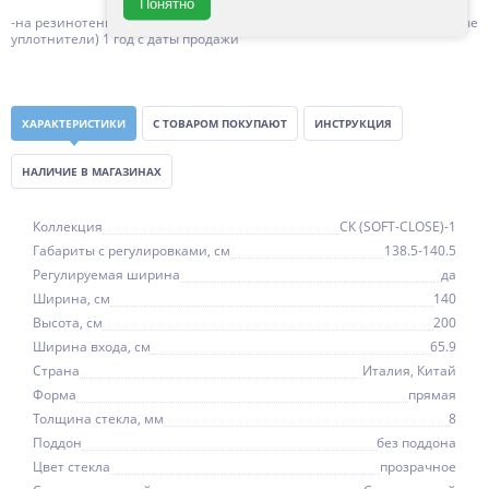
Понятно
-на резинотенические изделия (силиконовые уплотнители, магнитные
уплотнители) 1 год с даты продажи
ХАРАКТЕРИСТИКИ
С ТОВАРОМ ПОКУПАЮТ
ИНСТРУКЦИЯ
НАЛИЧИЕ В МАГАЗИНАХ
Коллекция
СК (SOFT-CLOSE)-1
Габариты с регулировками, см
138.5-140.5
Регулируемая ширина
да
Ширина, см
140
Высота, см
200
Ширина входа, см
65.9
Страна
Италия, Китай
Форма
прямая
Толщина стекла, мм
8
Поддон
без поддона
Цвет стекла
прозрачное