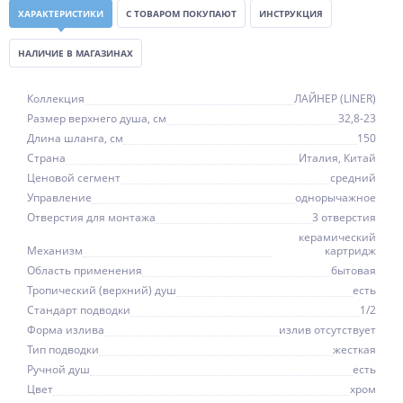
ХАРАКТЕРИСТИКИ
С ТОВАРОМ ПОКУПАЮТ
ИНСТРУКЦИЯ
НАЛИЧИЕ В МАГАЗИНАХ
Коллекция
ЛАЙНЕР (LINER)
Размер верхнего душа, см
32,8-23
Длина шланга, см
150
Страна
Италия, Китай
Ценовой сегмент
средний
Управление
однорычажное
Отверстия для монтажа
3 отверстия
керамический
Механизм
картридж
Область применения
бытовая
Тропический (верхний) душ
есть
Стандарт подводки
1/2
Форма излива
излив отсутствует
Тип подводки
жесткая
Ручной душ
есть
Цвет
хром