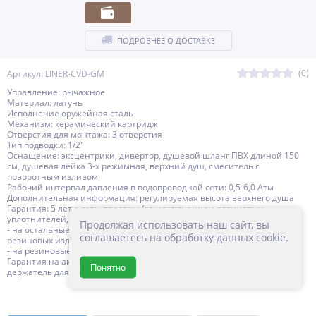
ПОДРОБНЕЕ О ДОСТАВКЕ
(0)
Артикул: LINER-CVD-GM
Управление: рычажное
Материал: латунь
Исполнение оружейная сталь
Механизм: керамический картридж
Отверстия для монтажа: 3 отверстия
Тип подводки: 1/2"
Оснащение: эксцентрики, дивертор, душевой шланг ПВХ длиной 150
см, душевая лейка 3-х режимная, верхний душ, смеситель с
поворотным изливом
Рабочий интервал давления в водопроводной сети: 0,5-6,0 Атм
Дополнительная информация: регулируемая высота верхнего душа
Гарантия: 5 лет с даты продажи (за исключением резиновых
уплотнителей, шлангов, переключателей)
Продолжая использовать наш сайт, вы
- на остальные комплектующие изделий CEZARES, за исключением
соглашаетесь на обработку данных cookie.
резиновых изделий - 3 года с даты продажи
- на резиновые изделия - 1 год с даты продажи
Гарантия на аксессуары к смесителю (гибкий шланг, душевая лейка,
Понятно
держатель для лейки, верхний душ) составляет 1 год