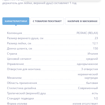
держатель для лейки, верхний душ) составляет 1 год
ХАРАКТЕРИСТИКИ
С ТОВАРОМ ПОКУПАЮТ
НАЛИЧИЕ В МАГАЗИНАХ
Коллекция
РЕЛАКС (RELAX)
Размер верхнего душа, см
23
Размер лейки, см
12.1
Длина шланга, см
150
Страна
Италия
Ценовой сегмент
средний
Управление
однорычажное
Отверстия для монтажа
3 отверстия
керамический
Механизм
картридж
Область применения
бытовая
Стилистика дизайна
Современный
Тропический (верхний) душ
есть
Стандарт подводки
1/2
Форма излива
излив отсутствует