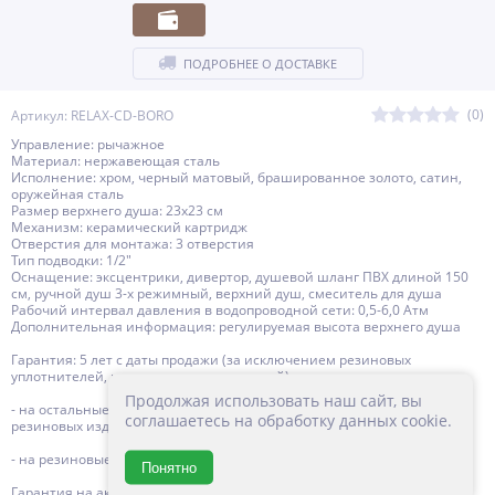
ПОДРОБНЕЕ О ДОСТАВКЕ
(0)
Артикул: RELAX-CD-BORO
Управление: рычажное
Материал: нержавеющая сталь
Исполнение: хром, черный матовый, брашированное золото, сатин,
оружейная сталь
Размер верхнего душа: 23х23 см
Механизм: керамический картридж
Отверстия для монтажа: 3 отверстия
Тип подводки: 1/2"
Оснащение: эксцентрики, дивертор, душевой шланг ПВХ длиной 150
см, ручной душ 3-х режимный, верхний душ, смеситель для душа
Рабочий интервал давления в водопроводной сети: 0,5-6,0 Атм
Дополнительная информация: регулируемая высота верхнего душа
Гарантия: 5 лет с даты продажи (за исключением резиновых
уплотнителей, шлангов, переключателей)
Продолжая использовать наш сайт, вы
- на остальные комплектующие изделий CEZARES, за исключением
соглашаетесь на обработку данных cookie.
резиновых изделий - 3 года с даты продажи
- на резиновые изделия - 1 год с даты продажи
Понятно
Гарантия на аксессуары к смесителю (гибкий шланг, душевая лейка,