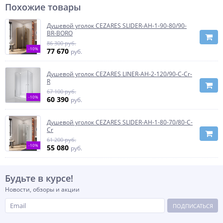
Похожие товары
Душевой уголок CEZARES SLIDER-AH-1-90-80/90-
BR-BORO
86 300 руб.
-10%
77 670
руб.
Душевой уголок CEZARES LINER-AH-2-120/90-C-Cr-
R
67 100 руб.
-10%
60 390
руб.
Душевой уголок CEZARES SLIDER-AH-1-80-70/80-C-
Cr
61 200 руб.
-10%
55 080
руб.
Будьте в курсе!
Новости, обзоры и акции
ПОДПИСАТЬСЯ