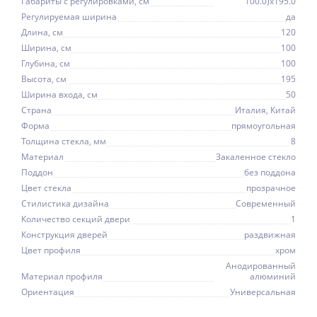
Габариты с регулировками, см
100.0)x195.0
Регулируемая ширина
да
Длина, см
120
Ширина, см
100
Глубина, см
100
Высота, см
195
Ширина входа, см
50
Страна
Италия, Китай
Форма
прямоугольная
Толщина стекла, мм
8
Материал
Закаленное стекло
Поддон
без поддона
Цвет стекла
прозрачное
Стилистика дизайна
Современный
Количество секций двери
1
Конструкция дверей
раздвижная
Цвет профиля
хром
Анодированный
Материал профиля
алюминий
Ориентация
Универсальная