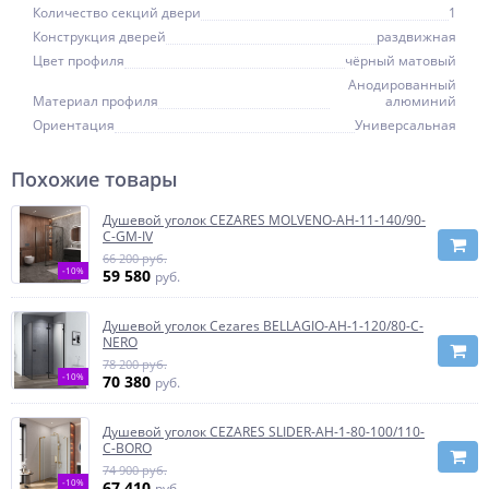
Количество секций двери
1
Конструкция дверей
раздвижная
Цвет профиля
чёрный матовый
Анодированный
Материал профиля
алюминий
Ориентация
Универсальная
Похожие товары
Душевой уголок CEZARES MOLVENO-AH-11-140/90-
C-GM-IV
66 200 руб.
-10%
59 580
руб.
Душевой уголок Cezares BELLAGIO-AH-1-120/80-C-
NERO
78 200 руб.
-10%
70 380
руб.
Душевой уголок CEZARES SLIDER-AH-1-80-100/110-
C-BORO
74 900 руб.
-10%
67 410
руб.