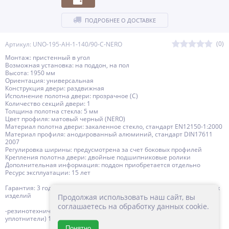
ПОДРОБНЕЕ О ДОСТАВКЕ
(0)
Артикул: UNO-195-AH-1-140/90-C-NERO
Монтаж: пристенный в угол
Возможная установка: на поддон, на пол
Высота: 1950 мм
Ориентация: универсальная
Конструкция двери: раздвижная
Исполнение полотна двери: прозрачное (C)
Количество секций двери: 1
Толщина полотна стекла: 5 мм
Цвет профиля: матовый черный (NERO)
Материал полотна двери: закаленное стекло, стандарт EN12150-1:2000
Материал профиля: анодированный алюминий, стандарт DIN17611
2007
Регулировка ширины: предусмотрена за счет боковых профилей
Крепления полотна двери: двойные подшипниковые ролики
Дополнительная информация: поддон приобретается отдельно
Ресурс эксплуатации: 15 лет
Гарантия: 3 года с даты продажи, за исключением резинотехнических
изделий
Продолжая использовать наш сайт, вы
соглашаетесь на обработку данных cookie.
-резинотехнические изделия (силиконовые уплотнители, магнитные
уплотнители) 1 год с даты продажи
Понятно