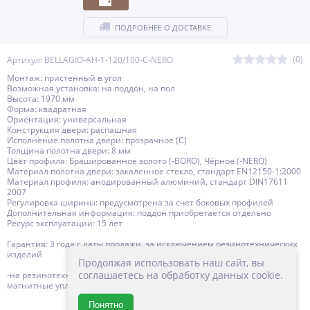
ПОДРОБНЕЕ О ДОСТАВКЕ
(0)
Артикул: BELLAGIO-AH-1-120/100-C-NERO
Монтаж: пристенный в угол
Возможная установка: на поддон, на пол
Высота: 1970 мм
Форма: квадратная
Ориентация: универсальная
Конструкция двери: распашная
Исполнение полотна двери: прозрачное (C)
Толщина полотна двери: 8 мм
Цвет профиля: Брашированное золото (-BORO), Чёрное (-NERO)
Материал полотна двери: закаленное стекло, стандарт EN12150-1:2000
Материал профиля: анодированный алюминий, стандарт DIN17611
2007
Регулировка ширины: предусмотрена за счет боковых профилей
Дополнительная информация: поддон приобретается отдельно
Ресурс эксплуатации: 15 лет
Гарантия: 3 года с даты продажи, за исключением резинотехнических
изделий
Продолжая использовать наш сайт, вы
соглашаетесь на обработку данных cookie.
-на резинотехнические изделия (силиконовые уплотнители,
магнитные уплотнители) 1 год с даты продажи
Понятно