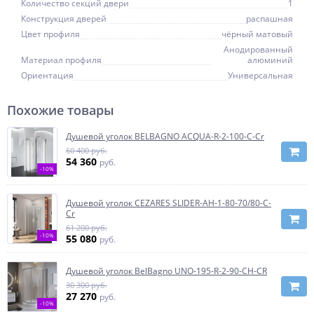
Количество секций двери
1
Конструкция дверей
распашная
Цвет профиля
чёрный матовый
Анодированный
Материал профиля
алюминий
Ориентация
Универсальная
Похожие товары
Душевой уголок BELBAGNO ACQUA-R-2-100-C-Cr
60 400 руб.
54 360
руб.
-10%
Душевой уголок CEZARES SLIDER-AH-1-80-70/80-C-
Cr
61 200 руб.
-10%
55 080
руб.
Душевой уголок BelBagno UNO-195-R-2-90-CH-CR
30 300 руб.
27 270
руб.
-10%