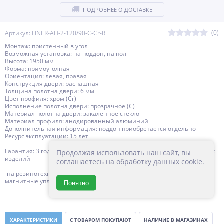
ПОДРОБНЕЕ О ДОСТАВКЕ
(0)
Артикул: LINER-AH-2-120/90-C-Cr-R
Монтаж: пристенный в угол
Возможная установка: на поддон, на пол
Высота: 1950 мм
Форма: прямоуголная
Ориентация: левая, правая
Конструкция двери: распашная
Толщина полотна двери: 6 мм
Цвет профиля: хром (Сr)
Исполнение полотна двери: прозрачное (C)
Материал полотна двери: закаленное стекло
Материал профиля: анодированный алюминий
Дополнительная информация: поддон приобретается отдельно
Ресурс эксплуатации: 15 лет
Гарантия: 3 года с даты продажи, за исключением резинотехнических
Продолжая использовать наш сайт, вы
изделий
соглашаетесь на обработку данных cookie.
-на резинотехнические изделия (силиконовые уплотнители,
магнитные уплотнители, ) 1 год с даты продажи
Понятно
ХАРАКТЕРИСТИКИ
С ТОВАРОМ ПОКУПАЮТ
НАЛИЧИЕ В МАГАЗИНАХ