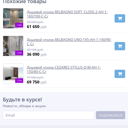
Похожие товары
Душевой уголок BELBAGNO SOFT_CLOSE-2-AH-1-
160/100-C-Cr
68 500 руб.
-10%
61 650
руб.
Душевой уголок BELBAGNO UNO-195-AH-1-140/90-
C-Cr
40 100 руб.
-10%
36 090
руб.
Душевой уголок CEZARES STYLUS-O-M-AH-1-
150/80-C-Cr
77 500 руб.
-10%
69 750
руб.
Будьте в курсе!
Новости, обзоры и акции
ПОДПИСАТЬСЯ