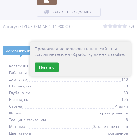
ПОДРОБНЕЕ О ДОСТАВКЕ
(0)
Артикул: STYLUS-O-M-AH-1-140/80-C-Cr
Продолжая использовать наш сайт, вы
ХАРАКТЕРИСТИКИ
НАЛИЧИЕ В МАГАЗИНАХ
соглашаетесь на обработку данных cookie.
Коллекция
STYLUS-M
Понятно
Габариты с регулировками, см
138-141
Длина, см
140
Ширина, см
80
Глубина, см
80
Высота, см
195
Страна
Италия
Форма
прямоугольная
Толщина стекла, мм
8
Материал
Закаленное стекло
Цвет стекла
прозрачное