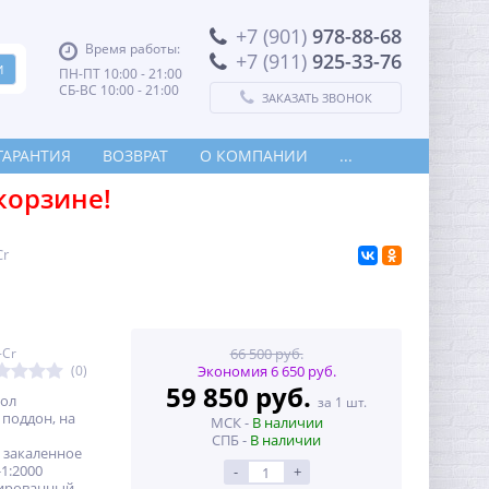
+7 (901)
978-88-68
Время работы:
+7 (911)
925-33-76
ПН-ПТ 10:00 - 21:00
СБ-ВС 10:00 - 21:00
ЗАКАЗАТЬ ЗВОНОК
ГАРАНТИЯ
ВОЗВРАТ
О КОМПАНИИ
...
корзине!
Cr
-Cr
66 500 руб.
(0)
Экономия 6 650 руб.
59 850 руб.
гол
за 1 шт.
 поддон, на
МСК -
В наличии
СПБ -
В наличии
 закаленное
-1:2000
-
+
дированный