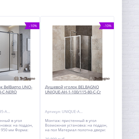
-10%
-10%
к BelBagno UNO-
Душевой уголок BELBAGNO
0-C-NERO
UNIQUE-AH-1-100/115-80-C-Cr
Артикул: UNO-195-AH-2-100/80-C-NERO
Артикул: UNIQUE-AH-1-100/115-80-C-Cr
нный в угол
Монтаж: пристенный в угол
новка: на поддон,
Возможная установка: на поддон,
 1950 мм Форма:
на пол Материал полотна двери:
 Ориентация:
закаленное стекло, стандарт