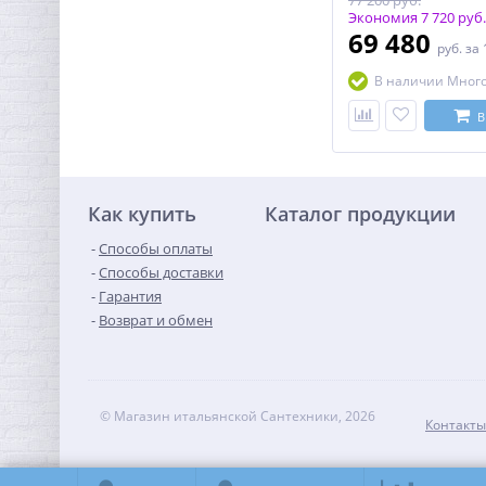
77 200 руб.
Особенности: напр
профиль, с двухстор
Экономия 7 720 руб.
доводчиком. Внутре
69 480
руб.
за 
конструкция доводч
горизонтального пр
В наличии Мног
закрывается декора
алюминиевой наклад
выступает в роли за
В
эксплуатации: 15 лет
года с даты продажи,
исключением резино
изделий - на резино
изделия (силиконов
Как купить
Каталог продукции
уплотнители, магни
уплотнители) 1 год с
продажи
Способы оплаты
Способы доставки
Гарантия
Возврат и обмен
© Магазин итальянской Сантехники, 2026
Контакты