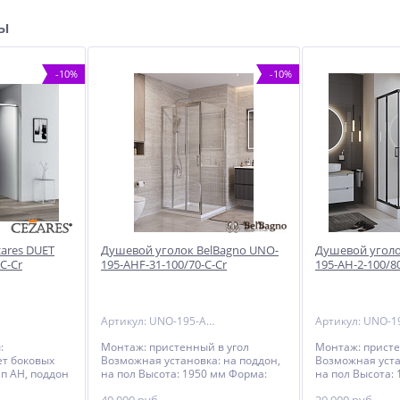
ры
-10%
-10%
ares DUET
Душевой уголок BelBagno UNO-
Душевой уголо
C-Cr
195-AHF-31-100/70-C-Cr
195-AH-2-100/8
Артикул: UNO-195-AHF-31-100/70-C-Cr
:
Монтаж: пристенный в угол
Монтаж: присте
ет боковых
Возможная установка: на поддон,
Возможная уста
п АН, поддон
на пол Высота: 1950 мм Форма:
на пол Высота:
льно
прямоугольная Ориентация:
прямоугольная