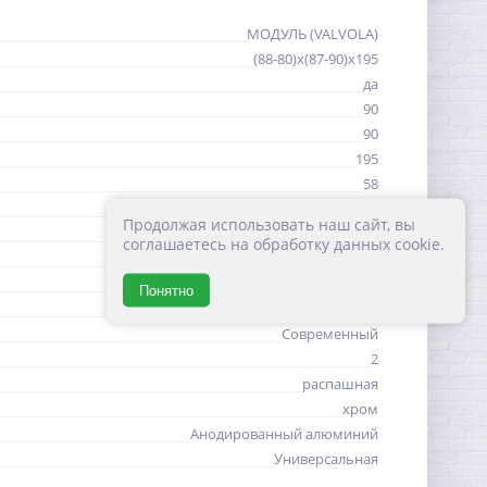
МОДУЛЬ (VALVOLA)
(88-80)х(87-90)х195
да
90
90
195
58
Италия
Продолжая использовать наш сайт, вы
квадратная
соглашаетесь на обработку данных cookie.
8
без поддона
Понятно
прозрачное
Современный
2
распашная
хром
Анодированный алюминий
Универсальная