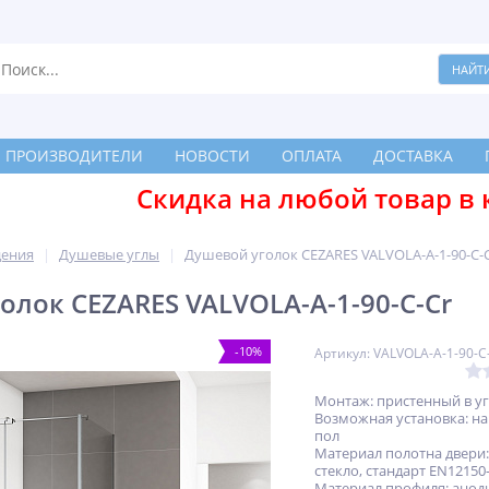
ПРОИЗВОДИТЕЛИ
НОВОСТИ
ОПЛАТА
ДОСТАВКА
Скидка на любой товар в 
дения
Душевые углы
Душевой уголок CEZARES VALVOLA-A-1-90-C-
олок CEZARES VALVOLA-A-1-90-C-Cr
-10%
Артикул: VALVOLA-A-1-90-C
Монтаж: пристенный в у
Возможная установка: на
пол
Материал полотна двери:
стекло, стандарт EN12150
Материал профиля: ано