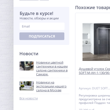
Похожие това
Будьте в курсе!
Новости, обзоры и акции
ПОДПИСАТЬСЯ
Новости
Новинки цветной
сантехники в нашем
Душевой уголок Cez
салоне сантехники в
SOFT-M-AH-1-130/90-
Самаре.
Новинки на
экспозиции нашего
Артикул: DUET SOFT-M-AH-1-130/90-C-Cr
салона в Москве
Регулировка ширины
Все новости
предусмотрена за сч
профилей Поддон: ти
приобретается отде