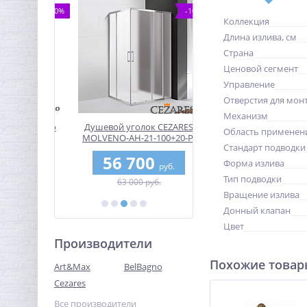
-30%
-10%
Коллекция
Длина излива, см
Страна
Ценовой сегмент
Управление
Отверстия для мон
Механизм
 Belbagno
Душевой уголок CEZARES
Полотенцедержател
Область применен
M-NERO
MOLVENO-AH-21-100+20-P-
Art&Max Gina AM-G-2733
Стандарт подводки
Cr
3
56 700
2 468
Форма излива
руб.
руб.
руб.
Тип подводки
б.
63 000 руб.
3 290 руб.
Вращение излива
Донный клапан
Цвет
Производители
Похожие това
Art&Max
BelBagno
Cezares
Все производители