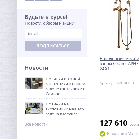
Будьте в курсе!
Новости, обзоры и акции
ПОДПИСАТЬСЯ
Напольный смесите
ванны Cezares APHR
Новости
02-S1
Новинки цветной
Артикул: APHRODITE-VDP-02-S1
сантехники в нашем
салоне сантехники в
Самаре.
Новинки на
экспозиции нашего
салона в Москве
127 610
Все новости
руб.
В наличии Мало