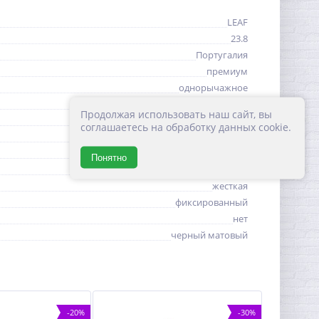
LEAF
23.8
Португалия
премиум
однорычажное
1 отверстие
Продолжая использовать наш сайт, вы
керамический картридж
соглашаетесь на обработку данных cookie.
бытовая
1/2
Понятно
традиционная
жесткая
фиксированный
нет
черный матовый
-20%
-30%