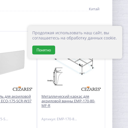
Китай
Продолжая использовать наш сайт, вы
соглашаетесь на обработку данных cookie.
Понятно
ль для акриловой
Металлический каркас для
 ECO-175-SCR-W37
акриловой ванны EMP-170-80-
MF-R
Артикул: ECO-175-SCR-W37
Артикул: EMP-170-80-MF-R