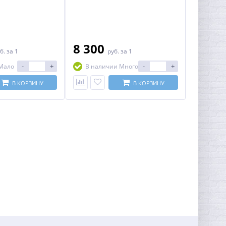
8 300
б.
за 1
руб.
за 1
-
+
-
+
Мало
В наличии Много
В КОРЗИНУ
В КОРЗИНУ