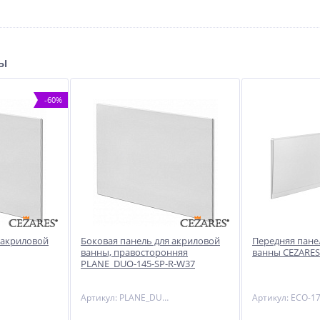
-30%
-10%
-15%
ры
-60%
для
Душевой уголок BelBagno
Душевой гарнитур Cezares
IA-
UNO-195-AH-1-130/70-C-Cr
CZR-L-SD-03/24
34 290
23 970
руб.
руб.
38 100 руб.
28 200 руб.
 акриловой
Боковая панель для акриловой
Передняя пане
ванны, правосторонняя
ванны CEZARES
PLANE_DUO-145-SP-R-W37
Артикул: PLANE_DUO-145-SP-R-W37