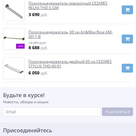
Полотенцедержатель поворотный CEZARES
RELAX-THD-S-GM
3 690
руб.
Полотенцедержатель, 60 см Art&Max Rose AM-
0917-B
14 480 руб.
-40%
8 688
руб.
Полотенцедержатель двойной 60 см CEZARES
STYLUS-THD-60-01
6 050
руб.
Будьте в курсе!
Новости, обзоры и акции
ПОДПИСАТЬСЯ
Присоединяйтесь