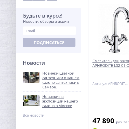
Будьте в курсе!
Новости, обзоры и акции
ПОДПИСАТЬСЯ
Смеситель для рако
Новости
APHRODITE-LS2-01-
Новинки цветной
сантехники в нашем
салоне сантехники в
Артикул: APHRODITE-LS2-01-O
Самаре.
Новинки на
экспозиции нашего
салона в Москве
Все новости
47 890
руб.
за 