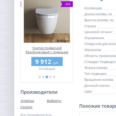
-10%
-30%
Коллекция
Длина излива, см
Высота излива, см
Страна
Ценовой сегмент
Управление
Отверстия для мон
 BelBagno
Унитаз подвесной
Душевой уголок BelBa
Механизм
/80-C-Cr
безободковый с сиденьем
UNO-195-AH-1-110/100-C
Область применен
BelBagno ЛОТОС (LOTO)
0
9 912
34 290
BB070CHR/SC
Стандарт подводки
руб.
руб.
руб.
Форма излива
б.
14 160 руб.
38 100 руб.
Тип подводки
Вращение излива
Донный клапан
Производители
Цвет
Art&Max
BelBagno
Похожие това
Cezares
Все производители