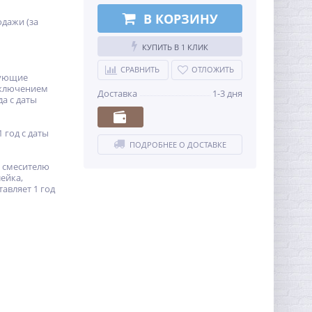
В КОРЗИНУ
одажи (за
КУПИТЬ В 1 КЛИК
СРАВНИТЬ
ОТЛОЖИТЬ
тующие
сключением
Доставка
1-3 дня
да с даты
1 год с даты
ПОДРОБНЕЕ О ДОСТАВКЕ
к смесителю
ейка,
тавляет 1 год