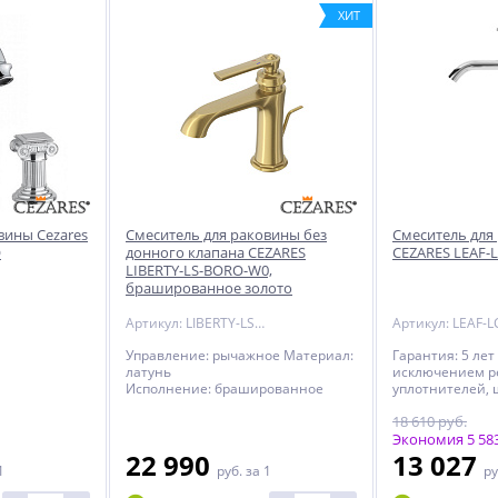
ХИТ
вины Cezares
Смеситель для раковины без
Смеситель для
O
донного клапана CEZARES
CEZARES LEAF-L
LIBERTY-LS-BORO-W0,
брашированное золото
Артикул: LIBERTY-LS-BORO-W0
Управление: рычажное Материал:
Гарантия: 5 лет
латунь
исключением р
Исполнение: брашированное
уплотнителей, 
золото Длина излива: 13 см
переключателей
18 610 руб.
Механизм: керамический
комплектующие
картридж Отверстия для монтажа:
за исключение
Экономия 5 583
1 отверстие Тип подводки: гибкая
резинотехничес
22 990
13 027
1
руб.
за 1
ру
1/2" Оснащение: без донного
года с даты про
клапана ВНИМАНИЕ: донные
резинотехничес