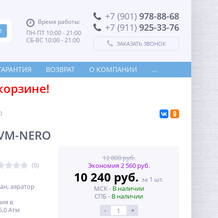
+7 (901)
978-88-68
Время работы:
+7 (911)
925-33-76
ПН-ПТ 10:00 - 21:00
СБ-ВС 10:00 - 21:00
ЗАКАЗАТЬ ЗВОНОК
ГАРАНТИЯ
ВОЗВРАТ
О КОМПАНИИ
...
корзине!
O
LVM-NERO
12 800 руб.
(0)
Экономия 2 560 руб.
10 240 руб.
за 1 шт.
ан, аэратор
МСК -
В наличии
СПБ -
В наличии
ия в
6,0 Атм
-
+