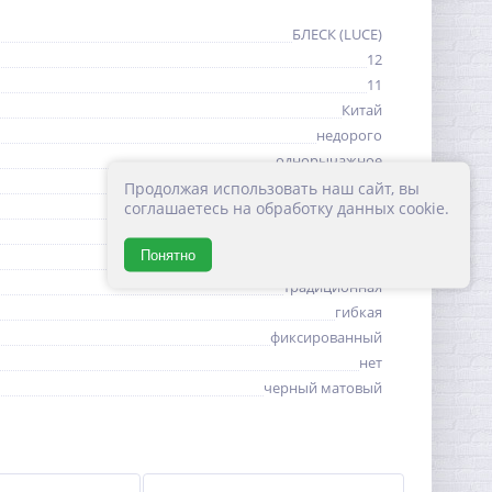
БЛЕСК (LUCE)
12
11
Китай
недорого
однорычажное
на 1 отверстие
Продолжая использовать наш сайт, вы
соглашаетесь на обработку данных cookie.
керамический картридж
бытовая
Понятно
1/2
традиционная
гибкая
фиксированный
нет
черный матовый