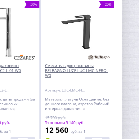
-30%
-20%
 раковины
Смеситель для раковины
C2-L-01-W0
BELBAGNO LUCE LUC-LMC-NERO-
W0
Артикул: LEAF-LC2-L-01-W0
Артикул: LUC-LMC-NERO-W0
 с даты продажи (за
Материал: латунь Оснащение: без
езиновых
донного клапана, аэратор Рабочий
шлангов,
интервал давления в
) - на остальные
водопроводной сети: 0,5-6,0 Атм
15 700 руб.
 изделий CEZARES,
Гарантия: 5 лет с даты продажи (за
м
 руб.
исключением резиновых
Экономия 3 140 руб.
ких изделий - 3
уплотнителей, шлангов,
12 560
б.
за 1
руб.
за 1
дажи - на
переключателей) - на остальные
кие изделия - 1
комплектующие изделий