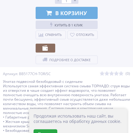
-
+
В КОРЗИНУ
КУПИТЬ В 1 КЛИК
СРАВНИТЬ
ОТЛОЖИТЬ
ПОДРОБНЕЕ О ДОСТАВКЕ
(0)
Артикул: BB5177CH-TOR/SC
Унитаз подвесной безободковый с сиденьем
Используется самая эффективная система смыва ТОРНАДО: струя воды
из отверстия в чаше создает эффект водоворота, что позволяет
полностью очищать всю внутреннюю поверхность унитаза. Работает
почти бесшумно, эффективный смыв осуществляется даже небольшим
количеством воды, что позволяет настроить объем смыва на
минимальные значения. Система смыва и конструкция чаши
полностью исключает выплескивание воды
Продолжая использовать наш сайт, вы
• Габаритные размеры: 360x485x360
соглашаетесь на обработку данных cookie.
• Жесткая крышка-сиденье из дюропласта, быстросъёмная, с
механизмом Soft Close
• Безободковая конструкция унитаза