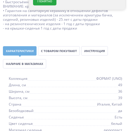
Понятно
• Быстросъёмные дюропластовые сидения с механизмами Soft Close
ВНИМАНИЕ: крышка-сиденье в комплекте
• Гарантия на санитарную керамику в отношении дефектов
изготовления и материалов (за исключением арматуры бачка,
сидений, резиновых изделий) - 25 лет с даты продажи
- на резинотехнические изделия - 1 год с даты продажи
- на крышки-сиденья 1 год с даты продажи
ХАРАКТЕРИСТИКИ
С ТОВАРОМ ПОКУПАЮТ
ИНСТРУКЦИЯ
НАЛИЧИЕ В МАГАЗИНАХ
Коллекция
ФОРМАТ (UNO)
Длина, см
49
Ширина, см
36
Высота, см
39
Страна
Италия, Китай
Безободковый
да
Сиденье
Есть
Цвет сиденья
белый
Материал сиденья
дюропласт