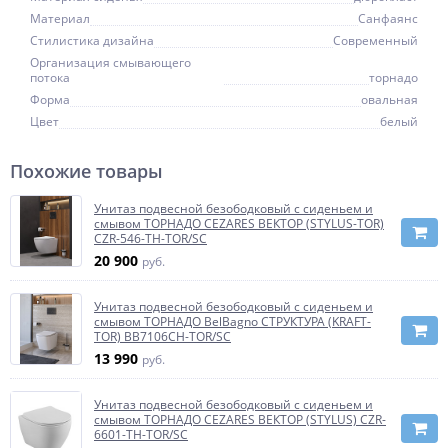
Материал
Санфаянс
Стилистика дизайна
Современный
Организация смывающего
потока
торнадо
Форма
овальная
Цвет
белый
Похожие товары
Унитаз подвесной безободковый с сиденьем и
смывом ТОРНАДО CEZARES ВЕКТОР (STYLUS-TOR)
CZR-546-TH-TOR/SC
20 900
руб.
Унитаз подвесной безободковый с сиденьем и
смывом ТОРНАДО BelBagno СТРУКТУРА (KRAFT-
TOR) BB7106CH-TOR/SC
13 990
руб.
Унитаз подвесной безободковый с сиденьем и
смывом ТОРНАДО CEZARES ВЕКТОР (STYLUS) CZR-
6601-TH-TOR/SC