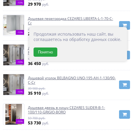
-10%
29 970
руб.
Душевая перегородка CEZARES LIBERTA-L-1-70-C-
Cr
27 600 руб.
-10%
Продолжая использовать наш сайт, вы
24 840
руб.
соглашаетесь на обработку данных cookie.
Душевой уголок BelBagno UNO-195-AH-1-120/90-P-
Понятно
NERO
40 500 руб.
-10%
36 450
руб.
Душевой уголок BELBAGNO UNO-195-AH-1-130/90-
C-Cr
39 900 руб.
-10%
35 910
руб.
Душевая дверь в нишу CEZARES SLIDER-B-1-
100/110-GRIGIO-BORO
59 700 руб.
-10%
53 730
руб.