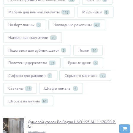
Мебель для ванной комнаты
Мыльницы
119
9
На борт ванны
Накладные раковины
5
43
Напольные смесители
10
Подставки для зубных щеток
Полки
3
14
Полотенцедержатели
Ручные души
32
6
Сифоны для раковин
Скрытого монтажа
1
35
Стаканы
Шкафы пеналы
15
5
Шторки на ванны
61
Душевой уголок BelBagno UNO-195-AH-1-120/90-P-
Cr
33 300 руб.