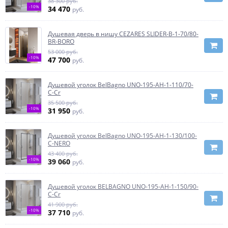
38 300 руб.
-10%
34 470
руб.
Душевая дверь в нишу CEZARES SLIDER-B-1-70/80-
BR-BORO
53 000 руб.
-10%
47 700
руб.
Душевой уголок BelBagno UNO-195-AH-1-110/70-
C-Cr
35 500 руб.
-10%
31 950
руб.
Душевой уголок BelBagno UNO-195-AH-1-130/100-
C-NERO
43 400 руб.
-10%
39 060
руб.
Душевой уголок BELBAGNO UNO-195-AH-1-150/90-
C-Cr
41 900 руб.
-10%
37 710
руб.