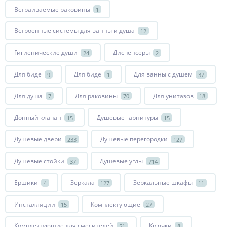
Встраиваемые раковины
1
Встроенные системы для ванны и душа
12
Гигиенические души
Диспенсеры
24
2
Для биде
Для биде
Для ванны с душем
9
1
37
Для душа
Для раковины
Для унитазов
7
70
18
Донный клапан
Душевые гарнитуры
15
15
Душевые двери
Душевые перегородки
233
127
Душевые стойки
Душевые углы
37
714
Ершики
Зеркала
Зеркальные шкафы
4
127
11
Инсталляции
Комплектующие
15
27
Комплектующие для смесителей
Крючки
51
8