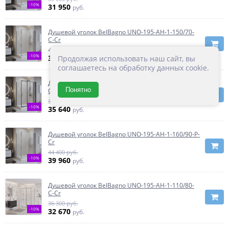
-10%
31 950
руб.
Душевой уголок BelBagno UNO-195-AH-1-150/70-
C-Cr
40 100 руб.
-10%
Продолжая использовать наш сайт, вы
36 090
руб.
соглашаетесь на обработку данных cookie.
Душевой уголок BelBagno UNO-195-AH-1-110/90-
Понятно
C-NERO
39 600 руб.
-10%
35 640
руб.
Душевой уголок BelBagno UNO-195-AH-1-160/90-P-
Cr
44 400 руб.
-10%
39 960
руб.
Душевой уголок BelBagno UNO-195-AH-1-110/80-
C-Cr
36 300 руб.
-10%
32 670
руб.