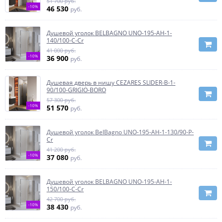
51 700 руб.
-10%
46 530
руб.
Душевой уголок BELBAGNO UNO-195-AH-1-
140/100-C-Cr
41 000 руб.
-10%
36 900
руб.
Душевая дверь в нишу CEZARES SLIDER-B-1-
90/100-GRIGIO-BORO
57 300 руб.
-10%
51 570
руб.
Душевой уголок BelBagno UNO-195-AH-1-130/90-P-
Cr
41 200 руб.
-10%
37 080
руб.
Душевой уголок BELBAGNO UNO-195-AH-1-
150/100-C-Cr
42 700 руб.
-10%
38 430
руб.