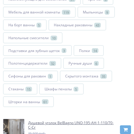
Мебель для ванной комнаты
Мыльницы
119
9
На борт ванны
Накладные раковины
5
43
Напольные смесители
10
Подставки для зубных щеток
Полки
3
14
Полотенцедержатели
Ручные души
32
6
Сифоны для раковин
Скрытого монтажа
1
35
Стаканы
Шкафы пеналы
15
5
Шторки на ванны
61
Душевой уголок BelBagno UNO-195-AH-1-110/70-
C-Cr
35 500 руб.