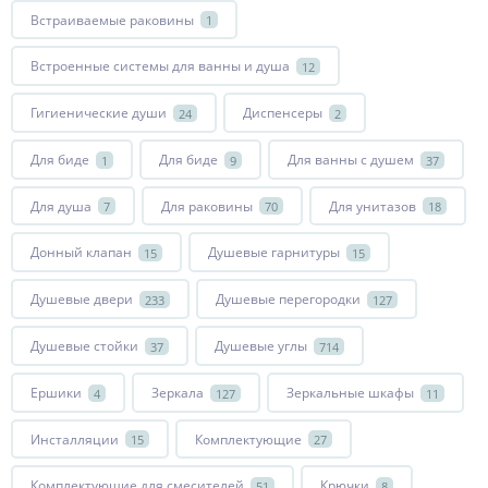
Встраиваемые раковины
1
Встроенные системы для ванны и душа
12
Гигиенические души
Диспенсеры
24
2
Для биде
Для биде
Для ванны с душем
1
9
37
Для душа
Для раковины
Для унитазов
7
70
18
Донный клапан
Душевые гарнитуры
15
15
Душевые двери
Душевые перегородки
233
127
Душевые стойки
Душевые углы
37
714
Ершики
Зеркала
Зеркальные шкафы
4
127
11
Инсталляции
Комплектующие
15
27
Комплектующие для смесителей
Крючки
51
8