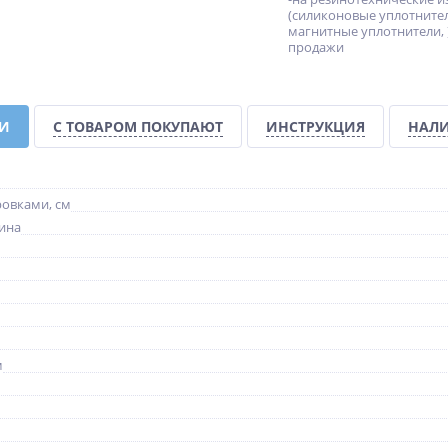
(силиконовые уплотните
-10%
-10%
-10%
магнитные уплотнители, )
продажи
КИ
С ТОВАРОМ ПОКУПАЮТ
ИНСТРУКЦИЯ
НАЛИ
ES
Душевой уголок CEZARES
Душевой уголок CEZARES
C-
SLIDER-AH-1-80-70/80-
LUX-AH-FS-11-100/80-C-GM
ровками, см
GRIGIO-BORO
ина
70 650
60 300
руб.
руб.
78 500 руб.
67 000 руб.
м