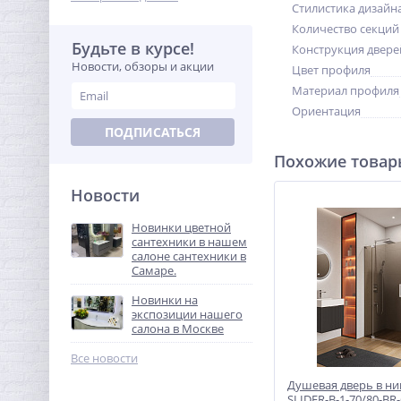
Стилистика дизайн
Количество секций
Будьте в курсе!
Конструкция двере
Новости, обзоры и акции
Цвет профиля
Материал профиля
Ориентация
ПОДПИСАТЬСЯ
Похожие това
Новости
Новинки цветной
сантехники в нашем
салоне сантехники в
Самаре.
Новинки на
экспозиции нашего
салона в Москве
Все новости
Душевая дверь в н
SLIDER-B-1-70/80-BR-