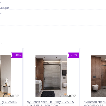
а
 двери
й
ры
-10%
-10%
ишу CEZARES
Душевая дверь в нишу CEZARES
Душевая дверь
Cr
LUX-B-FS-11-100-C-GM
MOLVENO-BF-1-