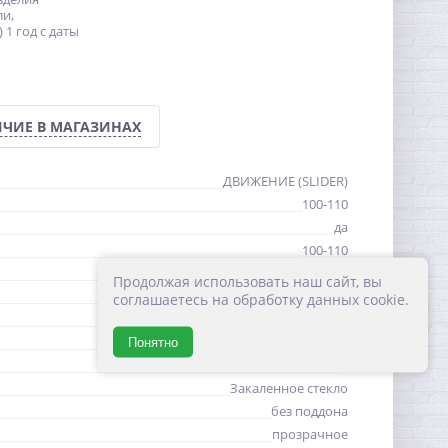
ли,
 1 год с даты
ЧИЕ В МАГАЗИНАХ
ДВИЖЕНИЕ (SLIDER)
100-110
да
100-110
195
Продолжая использовать наш сайт, вы
67,5-77,5
соглашаетесь на обработку данных cookie.
Италия, Китай
прямоугольная
Понятно
8
Закаленное стекло
без поддона
прозрачное