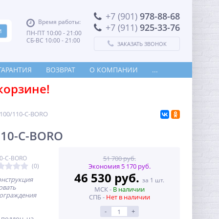
+7 (901)
978-88-68
Время работы:
+7 (911)
925-33-76
ПН-ПТ 10:00 - 21:00
СБ-ВС 10:00 - 21:00
ЗАКАЗАТЬ ЗВОНОК
ГАРАНТИЯ
ВОЗВРАТ
О КОМПАНИИ
...
корзине!
-100/110-C-BORO
110-C-BORO
10-C-BORO
51 700 руб.
(0)
Экономия 5 170 руб.
46 530 руб.
нструкция
за 1 шт.
овать
МСК -
В наличии
 ограждения
СПБ -
Нет в наличии
-
+
 поддон, на