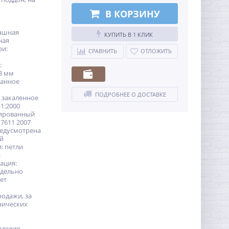
В КОРЗИНУ
пашная
КУПИТЬ В 1 КЛИК
ная
ри:
СРАВНИТЬ
ОТЛОЖИТЬ
:
8 мм
ванное
ПОДРОБНЕЕ О ДОСТАВКЕ
 закаленное
-1:2000
дированный
7611 2007
едусмотрена
ей
: петли
и
ация:
тдельно
лет
родажи, за
нических
зделия