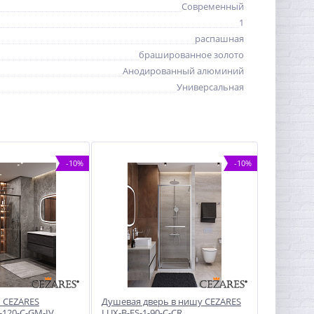
Современный
1
распашная
брашированное золото
Анодированный алюминий
Универсальная
-10%
-10%
 CEZARES
Душевая дверь в нишу CEZARES
120-C-GM-IV
LUX-B-FS-1-90-C-CR