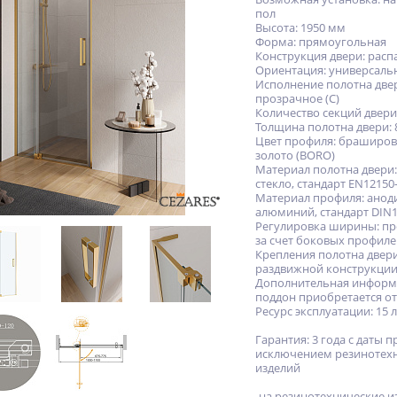
пол
Высота: 1950 мм
Форма: прямоугольная
Конструкция двери: рас
Ориентация: универсаль
Исполнение полотна две
прозрачное (C)
Количество секций двери
Толщина полотна двери: 
Цвет профиля: браширо
золото (BORO)
Материал полотна двери:
стекло, стандарт EN12150
Материал профиля: ано
алюминий, стандарт DIN1
Регулировка ширины: пр
за счет боковых профил
Крепления полотна двери
раздвижной конструкци
Дополнительная информ
поддон приобретается о
Ресурс эксплуатации: 15 
Гарантия: 3 года с даты п
исключением резинотех
изделий
-на резинотехнические и