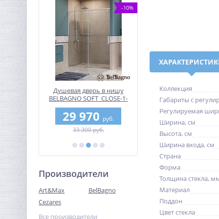
-10%
-10%
ХАРАКТЕРИСТИ
Коллекция
а угловая
Душевая дверь в нишу
Душевой уголок CEZAR
я CEZARES
BELBAGNO SOFT_CLOSE-1-
MOLVENO-A-22-100+30-
Габариты с регули
165-80-58-
BF-1-150-C-Cr
GM-IV
Регулируемая шир
0
29 970
77 040
руб.
руб.
руб.
Ширина, см
б.
33 300 руб.
85 600 руб.
Высота, см
Ширина входа, см
Страна
Форма
Производители
Толщина стекла, м
Материал
Art&Max
BelBagno
Поддон
Cezares
Цвет стекла
Все производители