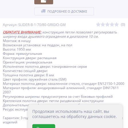
ПОДРОБНЕЕ О ДОСТАВКЕ
(0)
Артикул: SLIDER-B-1-70/80-GRIGIO-GM
ОБРАТИТЕ ВНИМАНИЕ:
конструкция петли позволяет регулировать
ширину входа душевого ограждения в диапазоне 10 см.
Монтаж: в нишу
Возможная установка: на поддон, на пол
Высота: 1950 мм
Форма: прямоугольная
Конструкция двери: распашная
Ориентация: универсальная
Исполнение полотна двери: тонированное серое
Количество секций двери:
Толщина полотна двери: 8 мм
Цвет профиля: оружейная сталь (GM)
Материал полотна двери: закаленное стекло, стандарт EN12150-1:2000
Материал профиля: анодированный алюминий, стандарт DIN17611
2007
Регулировка ширины: предусмотрена за счет боковых профилей
Крепления полотна двери: петли раздвижной конструкции
Дополнительная информация: поддон приобретается отдельно
Ресурс эксплуатации: 15 лет
Продолжая использовать наш сайт, вы
соглашаетесь на обработку данных cookie.
Гарантия: 3 года с даты продажи, за исключением резинотехнических
изделий