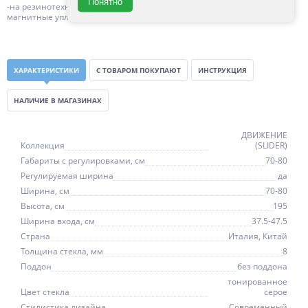
Понятно
-на резинотехнические изделия (силиконовые уплотнители,
магнитные уплотнители, ) 1 год с даты продажи
ХАРАКТЕРИСТИКИ
С ТОВАРОМ ПОКУПАЮТ
ИНСТРУКЦИЯ
НАЛИЧИЕ В МАГАЗИНАХ
ДВИЖЕНИЕ
Коллекция
(SLIDER)
Габариты с регулировками, см
70-80
Регулируемая ширина
да
Ширина, см
70-80
Высота, см
195
Ширина входа, см
37.5-47.5
Страна
Италия, Китай
Толщина стекла, мм
8
Поддон
без поддона
тонированное
Цвет стекла
серое
Стилистика дизайна
Современный