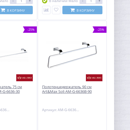
-
+
-
+
Мало
В наличии Мало
В КОРЗИНУ
В КОРЗИНУ
-25%
-25%
атель 75 см
Полотенцедержатель 90 см
M-G-6636-30
Art&Max Soli AM-G-6636B-90
Артикул: AM-G-6636-30
Артикул: AM-G-6636B-90