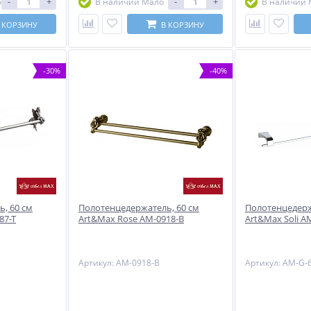
-
+
-
+
о
В наличии Мало
В наличии 
 КОРЗИНУ
В КОРЗИНУ
-30%
-40%
, 60 см
Полотенцедержатель, 60 см
Полотенцедерж
87-T
Art&Max Rose AM-0918-B
Art&Max Soli A
Артикул: AM-0918-B