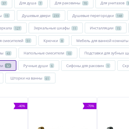
Для душа
Для раковины
Для унитазов
37
7
70
ы
Душевые двери
Душевые перегородки
15
233
148
еркала
Зеркальные шкафы
Инсталляции
127
11
15
я смесителей
Крючки
Мебель для ванной комнаты
51
8
ны
Напольные смесители
Подставки для зубных щ
43
10
ли
Ручные души
Сифоны для раковин
Скр
32
6
1
Шторки на ванны
61
-40%
-70%