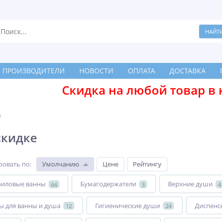
ПРОИЗВОДИТЕЛИ
НОВОСТИ
ОПЛАТА
ДОСТАВКА
Скидка на любой товар в 
е
скидке
ровать по
:
Умолчанию
Цене
Рейтингу
риловые ванны
Бумагодержатели
Верхние души
64
3
4
ы для ванны и душа
Гигиенические души
Диспенс
12
24