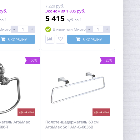
7 220 руб.
руб.
Экономия 1 805 руб.
5 415
за 1
руб.
за 1
-
+
-
+
Много
В наличии Много
В КОРЗИНУ
В КОРЗИНУ
-50%
-25%
жатель Art&Max
Полотенцедержатель 60 см
686-T
Art&Max Soli AM-G-6636B