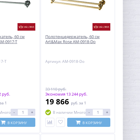
атель, 60 см
Полотенцедержатель, 60 см
AM-0917-T
Art&Max Rose AM-0918-Do
17-T
Артикул: AM-0918-Do
33 110 руб.
 руб.
Экономия 13 244 руб.
19 866
за 1
руб.
за 1
-
+
-
+
Много
В наличии Много
В КОРЗИНУ
В КОРЗИНУ