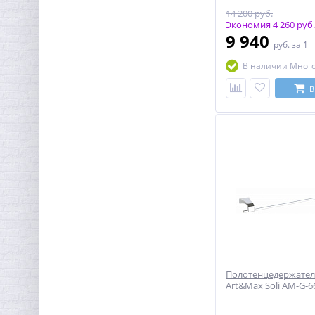
14 200 руб.
Экономия 4 260 руб.
9 940
руб.
за 1
В наличии Мног
В
Полотенцедержател
Art&Max Soli AM-G-6