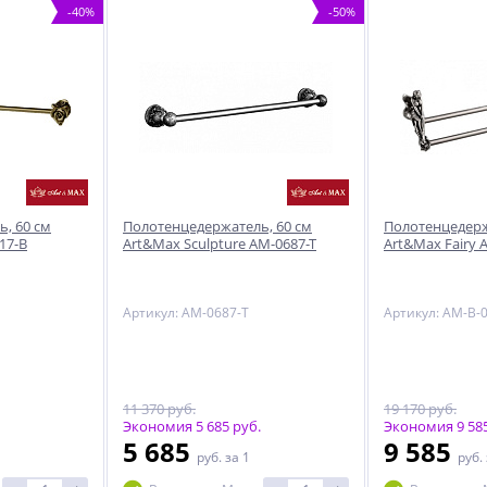
-40%
-50%
, 60 см
Полотенцедержатель, 60 см
Полотенцедерж
17-B
Art&Max Sculpture AM-0687-T
Art&Max Fairy 
Артикул: AM-0687-T
Артикул: AM-B-
11 370 руб.
19 170 руб.
Экономия 5 685 руб.
Экономия 9 585
5 685
9 585
руб.
за 1
руб.