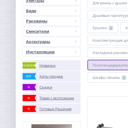
Унитазы
Для ванны с душем
Биде
Душевые гарнитур
Раковины
Ершики
З
4
Смесители
Комплектующие дл
Аксессуары
Инсталляции
Накладные ракови
Полотенцедержате
Новинки
НОВИНКА
Хиты продаж
ХИТ
Шкафы пеналы
5
Скидки
%
Товар с экспозиции
%
Готовые Решения
%