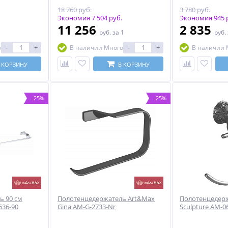
18 760 руб.
3 780 руб.
Экономия 7 504 руб.
Экономия 945 
11 256
2 835
руб.
за 1
руб.
-
+
-
+
о
В наличии Много
В наличии 
 КОРЗИНУ
В КОРЗИНУ
-25%
-25%
ь 90 см
Полотенцедержатель Art&Max
Полотенцедер
636-90
Gina AM-G-2733-Nr
Sculpture AM-0