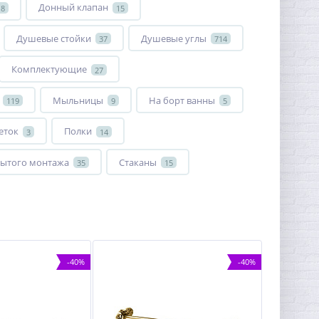
Донный клапан
18
15
Душевые стойки
Душевые углы
37
714
Комплектующие
27
Мыльницы
На борт ванны
119
9
5
еток
Полки
3
14
ытого монтажа
Стаканы
35
15
-40%
-40%