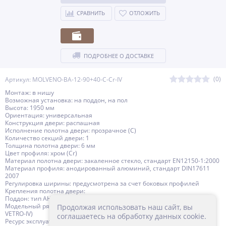
СРАВНИТЬ
ОТЛОЖИТЬ
ПОДРОБНЕЕ О ДОСТАВКЕ
(0)
Артикул: MOLVENO-BA-12-90+40-C-Cr-IV
Монтаж: в нишу
Возможная установка: на поддон, на пол
Высота: 1950 мм
Ориентация: универсальная
Конструкция двери: распашная
Исполнение полотна двери: прозрачное (C)
Количество секций двери: 1
Толщина полотна двери: 6 мм
Цвет профиля: хром (Cr)
Материал полотна двери: закаленное стекло, стандарт EN12150-1:2000
Материал профиля: анодированный алюминий, стандарт DIN17611
2007
Регулировка ширины: предусмотрена за счет боковых профилей
Крепления полотна двери:
Поддон: тип АН, А.Поддон приобретается отдельно
Модельный ряд с антикальциевой обработкой (IDROREPELLENTE
Продолжая использовать наш сайт, вы
VETRO-IV)
соглашаетесь на обработку данных cookie.
Ресурс эксплуатации: 15 лет