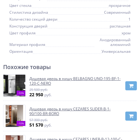
Цвет стекла
прозрачное
Стилистика дизайна
Современный
Количество секций двери
1
Конструкция дверей
распашная
Цвет профиля
хром
Анодированный
Материал профиля
алюминий
Ориентация
Универсальная
Похожие товары
Душевая дверь в нишу BELBAGNO UNO-195-BF-1-
120-C-NERO
25 500 руб.
-10%
22 950
руб.
Душевая дверь в нишу CEZARES SLIDER-B-1-
90/100-BR-BORO
57 300 руб.
-10%
51 570
руб.
Душевая дверь в нишу CEZARES LINER-B-12-100-C-