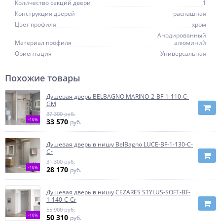
Количество секций двери
1
Конструкция дверей
распашная
Цвет профиля
хром
Анодированный
Материал профиля
алюминий
Ориентация
Универсальная
Похожие товары
Душевая дверь BELBAGNO MARINO-2-BF-1-110-C-
GM
37 300 руб.
-10%
33 570
руб.
Душевая дверь в нишу BelBagno LUCE-BF-1-130-C-
Cr
31 300 руб.
-10%
28 170
руб.
Душевая дверь в нишу CEZARES STYLUS-SOFT-BF-
1-140-C-Cr
55 900 руб.
-10%
50 310
руб.