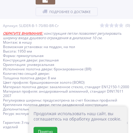
ПОДРОБНЕЕ О ДОСТАВКЕ
(0)
Артикул: SLIDER-B-1-70/80-BR-Cr
ОБРАТИТЕ ВНИМАНИЕ:
конструкция петли позволяет регулировать
ширину входа душевого ограждения в диапазоне 10 см.
Монтаж: в нишу
Возможная установка: на поддон, на пол
Высота: 1950 мм
Форма: прямоугольная
Конструкция двери: распашная
Ориентация: универсальная
Исполнение полотна двери: бронзированное (BR)
Количество секций двери:
Толщина полотна двери: 8 мм
Цвет профиля: брашированное золото (BORO)
Материал полотна двери: закаленное стекло, стандарт EN12150-1:2000
Материал профиля: анодированный алюминий, стандарт DIN17611
2007
Регулировка ширины: предусмотрена за счет боковых профилей
Крепления полотна двери: петли раздвижной конструкции
Дополнительная информация: поддон приобретается отдельно
Продолжая использовать наш сайт, вы
Ресурс эксплуатации: 15 лет
соглашаетесь на обработку данных cookie.
Гарантия: 3 года с даты продажи, за исключением резинотехнических
изделий
Понятно