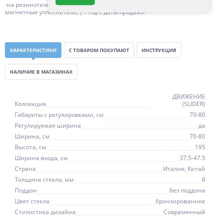
-на резинотехнические изделия (силиконовые уплотнители,
магнитные уплотнители, ) 1 год с даты продажи
ХАРАКТЕРИСТИКИ
С ТОВАРОМ ПОКУПАЮТ
ИНСТРУКЦИЯ
НАЛИЧИЕ В МАГАЗИНАХ
ДВИЖЕНИЕ
Коллекция
(SLIDER)
Габариты с регулировками, см
70-80
Регулируемая ширина
да
Ширина, см
70-80
Высота, см
195
Ширина входа, см
37.5-47.5
Страна
Италия, Китай
Толщина стекла, мм
8
Поддон
без поддона
Цвет стекла
бронзированное
Стилистика дизайна
Современный