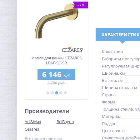
-10%
-30%
ХАРАКТЕРИСТИ
Коллекция
ловая
Излив для ванны CEZARES
Верхний душ CEZARES C
Габариты с регули
я Belbagno
LEAF-SC-SR
H-SP21-03
Регулируемая шир
-800
0
6 146
9 028
Ширина, см
руб.
руб.
руб.
Высота, см
уб.
8 780 руб.
22 570 руб.
Ширина входа, см
Страна
Форма
Толщина стекла, м
Производители
Материал
Art&Max
BelBagno
Поддон
Cezares
Цвет стекла
Стилистика дизайн
Все производители