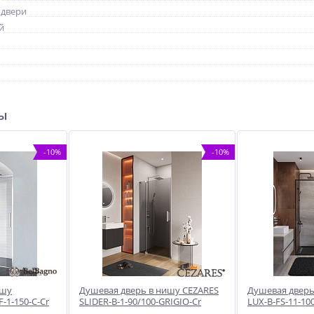
 двери
й
ры
-10%
-10%
ишу
Душевая дверь в нишу CEZARES
Душевая дверь
1-150-C-Cr
SLIDER-B-1-90/100-GRIGIO-Cr
LUX-B-FS-11-10