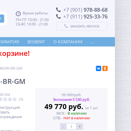
+7 (901)
978-88-68
Время работы:
+7 (911)
925-33-76
ПН-ПТ 10:00 - 21:00
СБ-ВС 10:00 - 21:00
ЗАКАЗАТЬ ЗВОНОК
ГАРАНТИЯ
ВОЗВРАТ
О КОМПАНИИ
...
корзине!
-80/90-BR-GM
0-BR-GM
-BR-GM
55 300 руб.
(0)
Экономия 5 530 руб.
49 770 руб.
нструкция
за 1 шт.
овать
МСК -
В наличии
 ограждения
СПБ -
Нет в наличии
-
+
 поддон, на