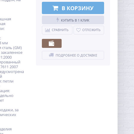
В КОРЗИНУ
пашная
КУПИТЬ В 1 КЛИК
ная
ри:
СРАВНИТЬ
ОТЛОЖИТЬ
:
8 мм
 сталь (GM)
 закаленное
ПОДРОБНЕЕ О ДОСТАВКЕ
-1:2000
дированный
7611 2007
едусмотрена
ей
: петли
и
ация:
тдельно
лет
родажи, за
нических
зделия
ли,