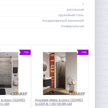
1
распашная
оружейная сталь
Анодированный алюминий
Универсальная
-10%
-10%
 в нишу CEZARES
Душевая дверь в нишу CEZARES
0-C-GM
SLIDER-B-1-90/100-BR-GM