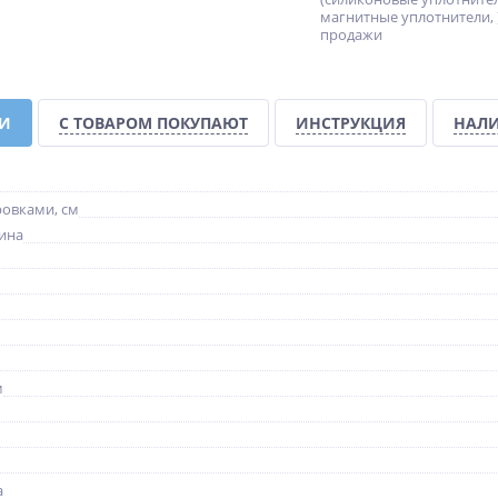
магнитные уплотнители, )
-60%
-10%
-10%
продажи
КИ
С ТОВАРОМ ПОКУПАЮТ
ИНСТРУКЦИЯ
НАЛИ
ZR-
Душевая шторка на ванну
Душевой уголок
ровками, см
CEZARES RELAX-V-4-100/140-
BELBAGNO SOFT_CLOSE-1-
ина
C-Bi
A-1-100-C-GM
15 750
47 880
руб.
руб.
17 500 руб.
53 200 руб.
м
а