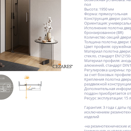
пол
Высота: 1950 мм
Форма: прямоугольная
Конструкция двери: рас
Ориентация: универсаль
Исполнение полотна две
бронзированное (BR)
Количество секций двери
Толщина полотна двери: 
Цвет профиля: оружейная
Материал полотна двери:
стекло, стандарт EN12150
Материал профиля: ано
алюминий, стандарт DIN1
Регулировка ширины: пр
за счет боковых профил
Крепления полотна двери
раздвижной конструкци
Дополнительная информ
поддон приобретается о
Ресурс эксплуатации: 15 
Гарантия: 3 года с даты п
исключением резинотех
изделий
-на резинотехнические и
(силиконовые уплотните