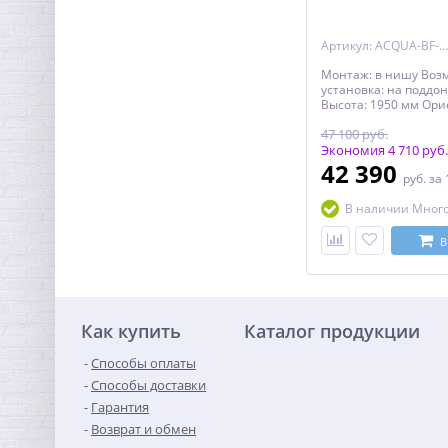
Артикул: ACQUA-BF-1-150-C-Cr
Монтаж: в нишу Воз
установка: на поддон
Высота: 1950 мм Ори
универсальная Конс
47 100 руб.
двери: раздвижная 
полотна двери: Сr (Х
Экономия 4 710 руб.
(чёрный). Количеств
42 390
руб.
за 
двери: 1 Толщина по
8 мм Цвет профиля: 
В наличии Мног
Материал полотна д
закаленное стекло Р
ширины: предусмотре
В
боковых профилей К
полотна двери: двой
подшипниковые рол
Дополнительная ин
поддон приобретает
Как купить
Каталог продукции
Ресурс эксплуатации:
Способы оплаты
Способы доставки
Гарантия
Возврат и обмен