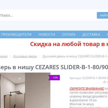
ПРОИЗВОДИТЕЛИ
НОВОСТИ
ОПЛАТА
ДОСТАВКА
Скидка на любой товар в 
дения
Душевые двери
Душевая дверь в нишу CEZARES SLIDER-B-1
ерь в нишу CEZARES SLIDER-B-1-80/9
-10%
Артикул: SLIDER-B-1-80/90
О
БРАТИТЕ ВНИМАНИЕ:
ко
петли позволяет регулир
ширину входа душевого
в диапазоне 10 см.
Монтаж: в нишу
Возможная установка: на