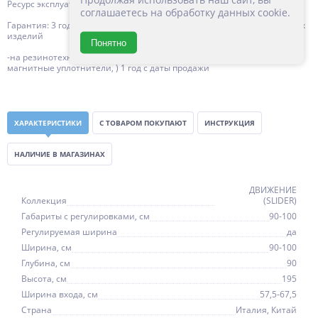
Ресурс эксплуатации: 15 лет
соглашаетесь на обработку данных cookie.
Гарантия: 3 года с даты продажи, за исключением резинотехнических
изделий
Понятно
-на резинотехнические изделия (силиконовые уплотнители,
магнитные уплотнители, ) 1 год с даты продажи
ХАРАКТЕРИСТИКИ
С ТОВАРОМ ПОКУПАЮТ
ИНСТРУКЦИЯ
НАЛИЧИЕ В МАГАЗИНАХ
ДВИЖЕНИЕ
Коллекция
(SLIDER)
Габариты с регулировками, см
90-100
Регулируемая ширина
да
Ширина, см
90-100
Глубина, см
90
Высота, см
195
Ширина входа, см
57,5-67,5
Страна
Италия, Китай