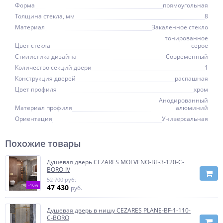
Форма
прямоугольная
Толщина стекла, мм
8
Материал
Закаленное стекло
тонированное
Цвет стекла
серое
Стилистика дизайна
Современный
Количество секций двери
1
Конструкция дверей
распашная
Цвет профиля
хром
Анодированный
Материал профиля
алюминий
Ориентация
Универсальная
Похожие товары
Душевая дверь CEZARES MOLVENO-BF-3-120-C-
BORO-IV
52 700 руб.
-10%
47 430
руб.
Душевая дверь в нишу CEZARES PLANE-BF-1-110-
C-BORO